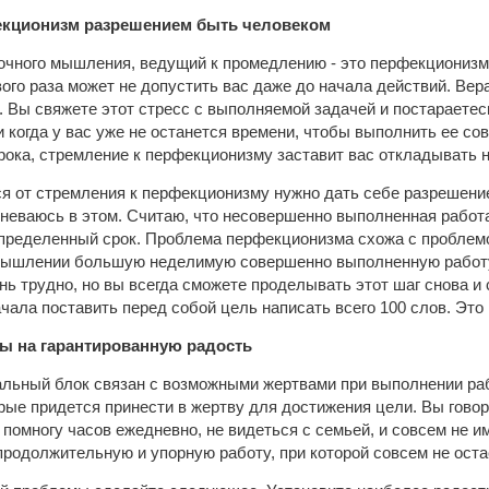
екционизм разрешением быть человеком
очного мышления, ведущий к промедлению - это перфекционизм
ого раза может не допустить вас даже до начала действий. Вера
. Вы свяжете этот стресс с выполняемой задачей и постараетес
 когда у вас уже не останется времени, чтобы выполнить ее с
срока, стремление к перфекционизму заставит вас откладывать 
я от стремления к перфекционизму нужно дать себе разрешени
еваюсь в этом. Считаю, что несовершенно выполненная работа
определенный срок. Проблема перфекционизма схожа с проблемо
мышлении большую неделимую совершенно выполненную работу
нь трудно, но вы всегда сможете проделывать этот шаг снова и 
ачала поставить перед собой цель написать всего 100 слов. Это
ы на гарантированную радость
льный блок связан с возможными жертвами при выполнении работ
рые придется принести в жертву для достижения цели. Вы говор
 помногу часов ежедневно, не видеться с семьей, и совсем не и
родолжительную и упорную работу, при которой совсем не оста