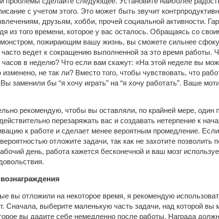
й проблемы сделайте следующее. Установите наиболее радост
писание с учетом этого. Это может быть звучит контрпродуктив
звлечениям, друзьям, хобби, прочей социальной активности. Га
дя из того времени, которое у вас осталось. Обращаясь со свои
монстром, пожирающим вашу жизнь, вы сможете сильнее сфокус
 часто ведет к сокращению выполненной за это время работы. Ч
 часов в неделю? Что если вам скажут: «На этой неделе вы мо
изменено, не так ли? Вместо того, чтобы чувствовать, что рабо
Вы заменили бы “я хочу играть” на “я хочу работать”. Ваше мо
ельно рекомендую, чтобы вы оставляли, по крайней мере, оди
действительно перезаряжать вас и создавать нетерпение к нача
вацию к работе и сделает менее вероятным промедление. Если
 вероятностью отложите задачи, так как не захотите позволить 
рабочий день, работа кажется бесконечной и ваш мозг использу
довольствия.
 вознаграждения
рые вы отложили на некоторое время, я рекомендую использоват
ет. Сначала, выберите маленькую часть задачи, над которой вы 
торое вы дадите себе немедленно после работы. Награда должна