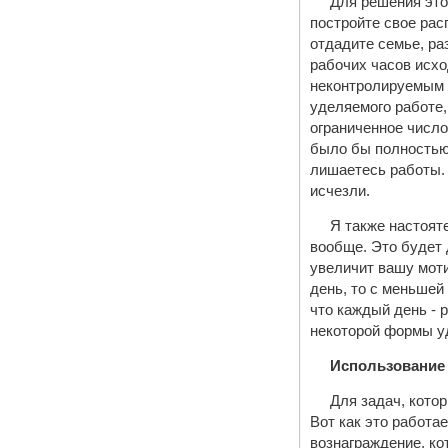
Для решения это
постройте свое рас
отдадите семье, ра
рабочих часов исхо
неконтролируемым 
уделяемого работе,
ограниченное число
было бы полностью 
лишаетесь работы. 
исчезли.
Я также настоят
вообще. Это будет 
увеличит вашу моти
день, то с меньшей
что каждый день - 
некоторой формы у
Использование
Для задач, кото
Вот как это работа
вознаграждение, ко