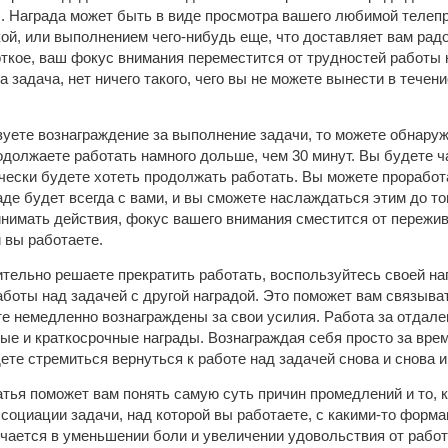
. Награда может быть в виде просмотра вашего любимой телеп
кой, или выполнением чего-нибудь еще, что доставляет вам рад
откое, ваш фокус внимания переместится от трудностей работы
а задача, нет ничего такого, чего вы не можете вынести в течен
зуете вознаграждение за выполнение задачи, то можете обнаружи
одолжаете работать намного дольше, чем 30 минут. Вы будете ч
чески будете хотеть продолжать работать. Вы можете проработа
аде будет всегда с вами, и вы сможете наслаждаться этим до то
нимать действия, фокус вашего внимания сместится от пережив
й вы работаете.
ительно решаете прекратить работать, воспользуйтесь своей наг
боты над задачей с другой наградой. Это поможет вам связыват
те немедленно вознаграждены за свои усилия. Работа за отдал
ые и краткосрочные награды. Вознаграждая себя просто за врем
ете стремиться вернуться к работе над задачей снова и снова и,
атья поможет вам понять самую суть причин промедлений и то, 
ссоциации задачи, над которой вы работаете, с какими-то фор
ается в уменьшении боли и увеличении удовольствия от работ