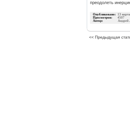
преодолеть инерцию
Опубликовано:
13 март
Просмотров:
4507
Автор:
Андрей 
<< Предыдущая стат
Издательство
Инфо-ДВД
О проекте
|
Каталог п
ИП Шумилова Маргарита Викторовна
ОГРНИП 316183200118945
Позвоните нам:
8 (800
Адрес: 426077, Россия, Ижевск, а/я 5098
Используя наш сайт,
Все права защищены, © 2008—2026