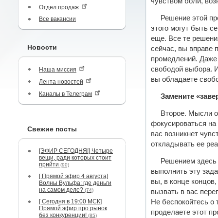
чувством боли, воз
Отдел продаж
Решение этой пр
Все вакансии
этого могут быть с
еще. Все те решени
Новости
сейчас, вы вправе 
промедлений. Даже
свободой выбора. И
Наша миссия
вы обладаете своб
Лента новостей
Каналы в Телеграм
Замените «заве
Второе. Мысли о
фокусироваться на 
Свежие посты
вас возникнет чув
откладывать ее ре
[ЭФИР СЕГОДНЯ!] Четыре
вещи, ради которых стоит
Решением здесь 
прийти
(90)
выполнить эту зада
[ Прямой эфир 4 августа]
вы, в конце концов
Волны Вульфа: где деньги
на самом деле?
(74)
вызвать в вас пере
[ Сегодня в 19:00 МСК]
Не беспокойтесь о 
Прямой эфир про рынок
проделаете этот пр
без конкуренции!
(85)