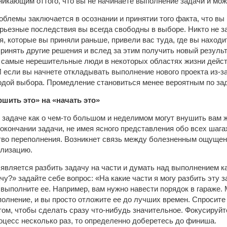
никающим оттого, что вы не начинаете выполнение задачи и може
облемы заключается в осознании и принятии того факта, что вы 
ерьезные последствия вы всегда свободны в выборе. Никто не з
я, которые вы приняли раньше, привели вас туда, где вы находи
принять другие решения и вслед за этим получить новый резуль
 самые нерешительные люди в некоторых областях жизни дейст
 если вы начнете откладывать выполнение нового проекта из-за
одой выбора. Промедление становиться менее вероятным по зад
ршить это» на «начать это»
 задаче как о чем-то большом и неделимом могут внушить вам 
окончании задачи, не имея ясного представления обо всех шага
ство переполнения. Возникнет связь между болезненным ощущен
ализацию.
является разбить задачу на части и думать над выполнением ка
чу?» задайте себе вопрос: «На какие части я могу разбить эту 
, выполните ее. Например, вам нужно навести порядок в гараже.
полнение, и вы просто отложите ее до лучших времен. Спросите
том, чтобы сделать сразу что-нибудь значительное. Фокусируйт
оцесс несколько раз, то определенно доберетесь до финиша.