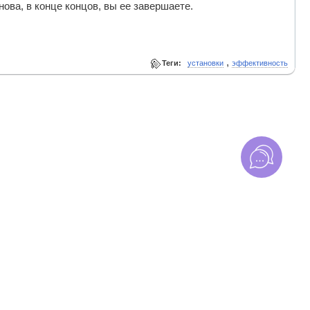
нова, в конце концов, вы ее завершаете.
,
Теги:
установки
эффективность
циальности
. Торговля на бирже сопряжена с рисками. Убедитесь, что