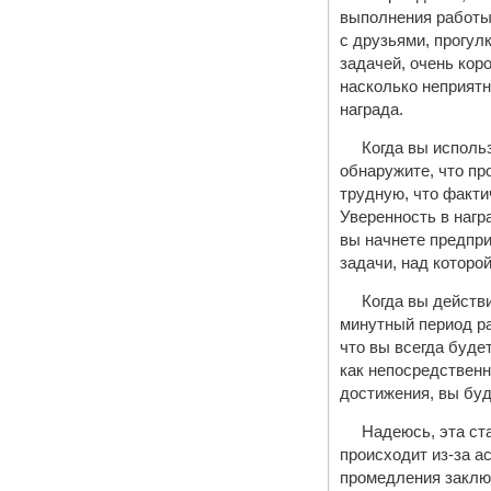
выполнения работы
с друзьями, прогул
задачей, очень кор
насколько неприятн
награда.
Когда вы исполь
обнаружите, что пр
трудную, что факти
Уверенность в нагр
вы начнете предпри
задачи, над которо
Когда вы действ
минутный период ра
что вы всегда буде
как непосредственн
достижения, вы буд
Надеюсь, эта ст
происходит из-за а
промедления заключ