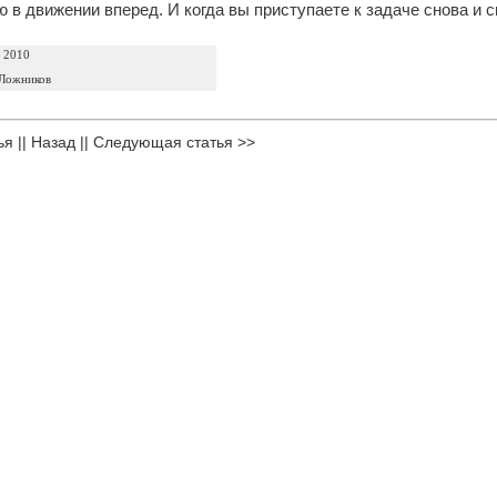
 в движении вперед. И когда вы приступаете к задаче снова и с
а 2010
Ложников
ья
||
Назад
||
Следующая статья >>
родуктов
|
Партнерка
|
Вакансии
|
Контакты
) 555-07-21
|
+7 (499) 553-09-74
или
оставьте заявку на обратный звонок
.
 Вы принимаете условия
пользовательского соглашения
и
политики конфиден