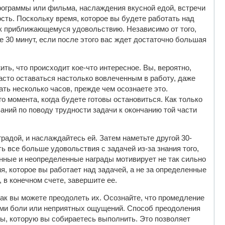
рограммы или фильма, наслаждения вкусной едой, встречи
ость. Поскольку время, которое вы будете работать над
 к приближающемуся удовольствию. Независимо от того,
ие 30 минут, если после этого вас ждет достаточно большая
ть, что происходит кое-что интересное. Вы, вероятно,
асто оставаться настолько вовлеченным в работу, даже
ть несколько часов, прежде чем осознаете это.
го момента, когда будете готовы остановиться. Как только
аний по поводу трудности задачи к окончанию той части
радой, и наслаждайтесь ей. Затем наметьте другой 30-
ь все больше удовольствия с задачей из-за знания того,
енные и неопределенные награды мотивирует не так сильно
я, которое вы работает над задачей, а не за определенные
 в конечном счете, завершите ее.
как вы можете преодолеть их. Осознайте, что промедление
мами боли или неприятных ощущений. Способ преодоления
ы, которую вы собираетесь выполнить. Это позволяет