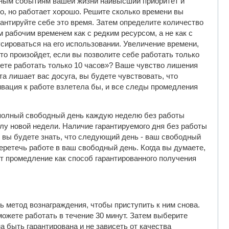
ным событиям вашей жизни наивысший приоритет и
но, но работает хорошо. Решите сколько времени вы
рантируйте себе это время. Затем определите количество
м рабочим временем как с редким ресурсом, а не как с
ироваться на его использовании. Увеличение времени,
то произойдет, если вы позволите себе работать только
жете работать только 10 часов»? Ваше чувство лишения
та лишает вас досуга, вы будете чувствовать, что
тивация к работе взлетела бы, и все следы промедления
н полный свободный день каждую неделю без работы
лу новой недели. Наличие гарантируемого дня без работы
 вы будете знать, что следующий день - ваш свободный
перетечь работе в ваш свободный день. Когда вы думаете,
ет промедление как способ гарантированного получения
ь метод вознаграждения, чтобы приступить к ним снова.
можете работать в течение 30 минут. Затем выберите
 быть гарантирована и не зависеть от качества