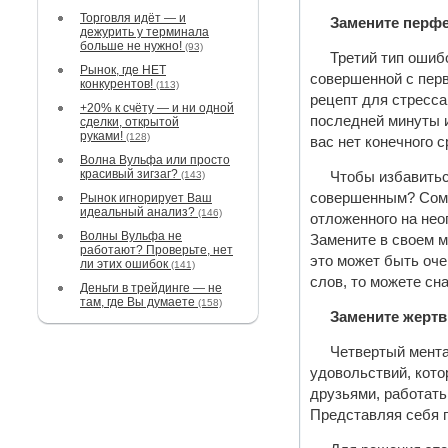
Торговля идёт — и
Замените перф
дежурить у терминала
больше не нужно!
(93)
Третий тип ошиб
Рынок, где НЕТ
совершенной с перв
конкурентов!
(113)
рецепт для стресса
+20% к счёту — и ни одной
последней минуты и
сделки, открытой
руками!
(128)
вас нет конечного 
Волна Вульфа или просто
красивый зигзаг?
(143)
Чтобы избавитьс
совершенным? Сомн
Рынок игнорирует Ваш
идеальный анализ?
(146)
отложенного на не
Волны Вульфа не
Замените в своем 
работают? Проверьте, нет
это может быть оче
ли этих ошибок
(141)
слов, то можете сн
Деньги в трейдинге — не
там, где Вы думаете
(158)
Замените жертв
Четвертый мента
удовольствий, кото
друзьями, работать
Представляя себя п