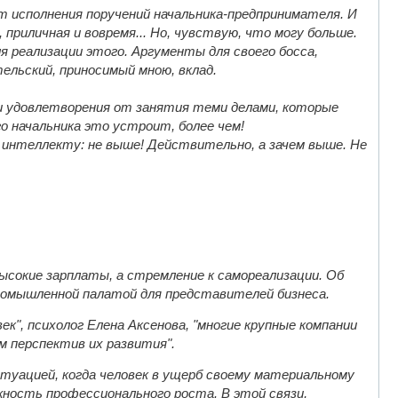
т исполнения поручений начальника-предпринимателя. И
, приличная и вовремя... Но, чувствую, что могу больше.
я реализации этого. Аргументы для своего босса,
льский, приносимый мною, вклад.
ении удовлетворения от занятия теми делами, которые
го начальника это устроит, более чем!
о интеллекту: не выше! Действительно, а зачем выше. Не
сокие зарплаты, а стремление к самореализации. Об
промышленной палатой для представителей бизнеса.
к", психолог Елена Аксенова, "многие крупные компании
м перспектив их развития".
туацией, когда человек в ущерб своему материальному
жность профессионального роста. В этой связи,