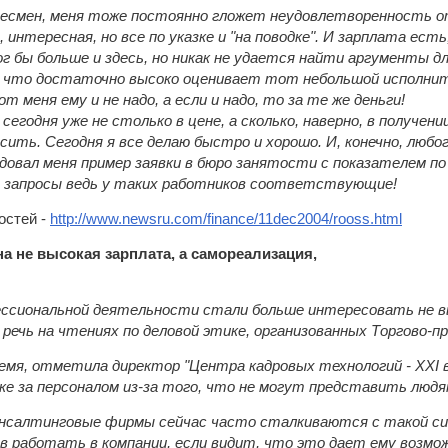
знесмен, меня тоже постоянно гложет неудовлетворенность о
 интересная, но все по указке и "на поводке". И зарплата есть
г бы больше и здесь, но никак не удается найти аргументы дл
что достаточно высоко оценивает тот небольшой исполните
т меня ему и не надо, а если и надо, то за те же деньги!
 сегодня уже не столько в цене, а сколько, наверно, в получ
сить. Сегодня я все делаю быстро и хорошо. И, конечно, любо
адовал меня пример заявки в бюро занятости с показателем п
И запросы ведь у таких работников соответствующие!
остей -
http://www.newsru.com/finance/11dec2004/rooss.html
а не высокая зарплата, а самореализация,
ессиональной деятельности стали больше интересовать не вы
 речь на чтениях по деловой этике, организованных Торгово-
мя, отметила директор "Центра кадровых технологий - ХХI ве
ке за персоналом из-за того, что не могут представить людя
консалтинговые фирмы сейчас часто сталкиваются с такой си
в работать в компании, если видит, что это дает ему возмо