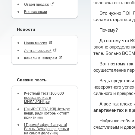
человека есть осо
Отдел продаж
Все вакансии
Это нужно ПОНЯТ
силами стараться д
Новости
Почему?
Да потому что В
Наша миссия
вполне определенно
Лента новостей
теле. Больно ВСЕМ
Каналы в Телеграм
Вот поэтому так
осуществление пе
Свежие посты
Ведь представьт
невероятного успеха
сильного и прекрасн
[Честный тест] 100 000
превратились в
МИЛЛИОН!
(44)
А все так плохо 
[ЭФИР СЕГОДНЯ!] Четыре
апартаментах и п
вещи, ради которых стоит
прийти
(96)
Найдя же себя и
[ Прямой эфир 4 августа]
счастливым и довол
Волны Вульфа: где деньги
на самом деле?
(80)