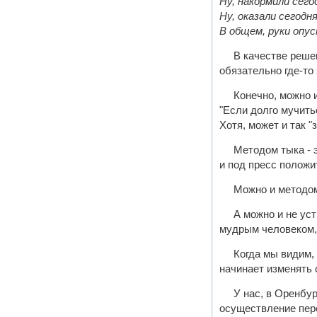
Ну, накормили сег
Ну, оказали сегодн
В общем, руки опус
В качестве решен
обязательно где-то 
Конечно, можно и
"Если долго мучитьс
Хотя, может и так "
Методом тыка - э
и под пресс положить
Можно и методом 
А можно и не ус
мудрым человеком, 
Когда мы видим,
начинает изменять
У нас, в Оренбу
осуществление пере