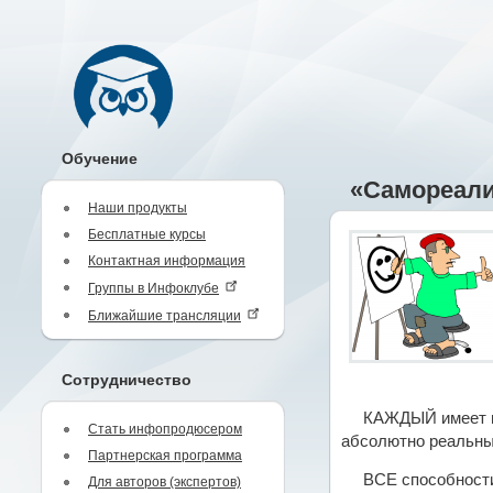
Обучение
«Самореализ
Наши продукты
Бесплатные курсы
Контактная информация
Группы в Инфоклубе
Ближайшие трансляции
Сотрудничество
КАЖДЫЙ имеет вн
Стать инфопродюсером
абсолютно реальны
Партнерская программа
ВСЕ способност
Для авторов (экспертов)