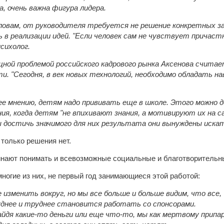
, очень важна фигура лидера.
словам, от руководителя требуется не решение конкретных з
в реализации идей. "Если человек сам не чувствует причастн
психолог.
ной проблемой российского кадрового рынка Аксенова считае
. "Сегодня, в век новых технологий, необходимо обладать на
.
 ее мнению, детям надо прививать еще в школе. Этого можно
ния, когда детям "не впихивают знания, а мотивируют их на
 достичь значимого для них результата они вынуждены искат
 только решения нет.
чинают понимать и всевозможные социальные и благотворительны
многие из них, не первый год занимающиеся этой работой:
е изменить вокруг, но мы все больше и больше видим, что все,
уднее и труднее становится работать со спонсорами.
айдя какие-то деньги или еще что-то, мы как мертвому припа