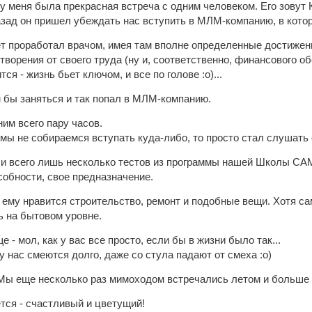
у меня была прекрасная встреча с одним человеком. Его зовут 
азад он пришел убеждать нас вступить в МЛМ-компанию, в кото
лет проработал врачом, имея там вполне определенные достижени
творения от своего труда (ну и, соответственно, финансового об
тся - жизнь бьет ключом, и все по голове :о)...
м бы заняться и так попал в МЛМ-компанию.
им всего пару часов.
о мы не собираемся вступать куда-либо, то просто стал слушать
и всего лишь несколько тестов из программы нашей Школы СА
собности, свое предназначение.
ему нравится строительство, ремонт и подобные вещи. Хотя сам 
ь на бытовом уровне.
 - мол, как у вас все просто, если бы в жизни было так...
у нас смеются долго, даже со стула падают от смеха :о)
Мы еще несколько раз мимоходом встречались летом и больше 
ется - счастливый и цветущий!