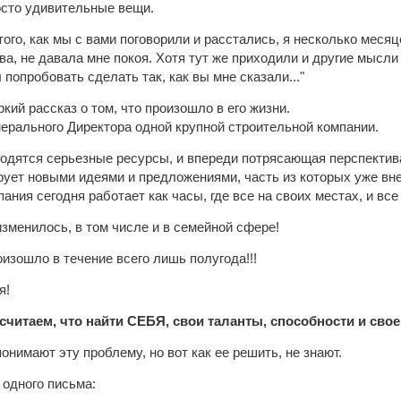
осто удивительные вещи.
того, как мы с вами поговорили и расстались, я несколько меся
а, не давала мне покоя. Хотя тут же приходили и другие мысли -
попробовать сделать так, как вы мне сказали..."
кий рассказ о том, что произошло в его жизни.
нерального Директора одной крупной строительной компании.
ходятся серьезные ресурсы, и впереди потрясающая перспектив
ует новыми идеями и предложениями, часть из которых уже вн
ания сегодня работает как часы, где все на своих местах, и все
изменилось, в том числе и в семейной сфере!
оизошло в течение всего лишь полугода!!!
я!
считаем, что найти СЕБЯ, свои таланты, способности и сво
онимают эту проблему, но вот как ее решить, не знают.
 одного письма: