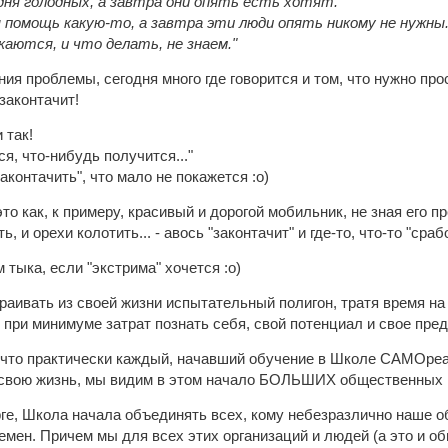
одня голодных, а завтра они опять есть хотят.
я помощь какую-то, а завтра эти люди опять никому не нужны
каются, и что делать, не знаем."
ия проблемы, сегодня много где говорится и том, что нужно про
законтачит!
 так!
я, что-нибудь получится..."
законтачить", что мало не покажется :о)
то как, к примеру, красивый и дорогой мобильник, не зная его п
, и орехи колотить... - авось "законтачит" и где-то, что-то "сраб
тыка, если "экстрима" хочется :о)
траивать из своей жизни испытательный полигон, тратя время на
при минимуме затрат познать себя, свой потенциал и свое пре
 что практически каждый, начавший обучение в Школе САМОреал
 свою жизнь, мы видим в этом начало БОЛЬШИХ общественных 
рге, Школа начала объединять всех, кому небезразлично наше о
мен. Причем мы для всех этих организаций и людей (а это и о