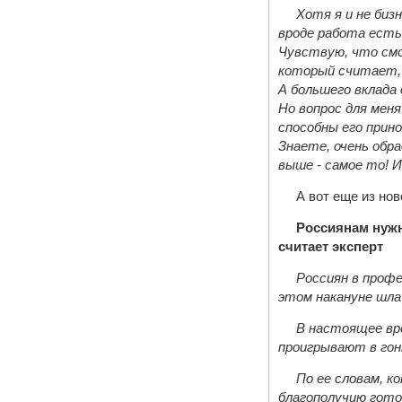
Хотя я и не би
вроде работа есть,
Чувствую, что смо
который считает, 
А большего вклада о
Но вопрос для меня
способны его прино
Знаете, очень обр
выше - самое то! 
А вот еще из нов
Россиянам нужн
считает эксперт
Россиян в проф
этом накануне шла
В настоящее вре
проигрывают в гон
По ее словам, 
благополучию гото