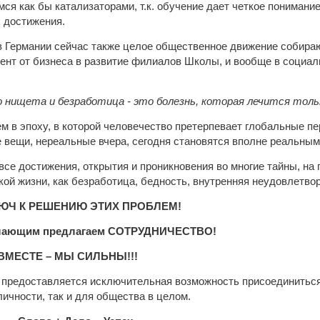
ся как бы катализаторами, т.к. обучение дает четкое понимание
х достижения.
 Германии сейчас также целое общественное движение собирают
нт от бизнеса в развитие филиалов Школы, и вообще в социал
 нищета и безработица - это болезнь, которая лечится толь
м в эпоху, в которой человечество претерпевает глобальные пе
е вещи, нереальные вчера, сегодня становятся вполне реальным
 все достижения, открытия и проникновения во многие тайны, н
ой жизни, как безработица, бедность, внутренняя неудовлетво
ЛЮЧ К РЕШЕНИЮ ЭТИХ ПРОБЛЕМ!
лающим предлагаем СОТРУДНИЧЕСТВО!
 ВМЕСТЕ – МЫ СИЛЬНЫ!!!
предоставляется исключительная возможность присоединиться
личности, так и для общества в целом.