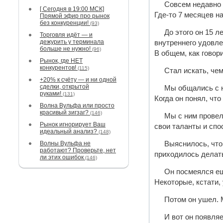
Совсем недавно 
[ Сегодня в 19:00 МСК]
Где-то 7 месяцев н
Прямой эфир про рынок
без конкуренции!
(93)
До этого он 15 
Торговля идёт — и
дежурить у терминала
внутреннего удовле
больше не нужно!
(96)
В общем, как говори
Рынок, где НЕТ
конкурентов!
(115)
Стал искать, че
+20% к счёту — и ни одной
сделки, открытой
Мы общались с н
руками!
(131)
Когда он понял, чт
Волна Вульфа или просто
красивый зигзаг?
(146)
Мы с ним провел
Рынок игнорирует Ваш
свои таланты и спо
идеальный анализ?
(148)
Волны Вульфа не
Выяснилось, что 
работают? Проверьте, нет
приходилось делат
ли этих ошибок
(146)
Он посмеялся еще
Некоторые, кстати, 
Потом он ушел. 
И вот он появля