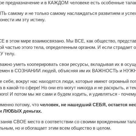
бое предназначение и в КАЖДОМ человеке есть особенные талан
Ь самому и не только самому наслаждаться развитием и успех
онести им эту истину.
СЕ в этом мире взаимосвязано. Мы ВСЕ, как общество, представ
й частью этого тела, определенным органом. И если страдает о
У телу.
 важно уметь кооперировать свои ресурсы, вкладывая их в осущ
ремен в СОЗНАНИИ людей, объясняя им их ВАЖНОСТЬ и НУЖНО
е себе, вокруг нас находятся люди, которые имеют огромный по
 в какой-то сфере! Но они его могут никогда и не раскрыть, и те
ого! И потом мы же сами и будем ходить, и удивляться - почему
именно потому, что
человек, не нашедший СЕБЯ, остается н
ри ЛЮБЫХ деньгах.
 заняв СВОЕ место в соответствии со своими врожденными тала
ьным, но и обогащает этим всем общество в целом.