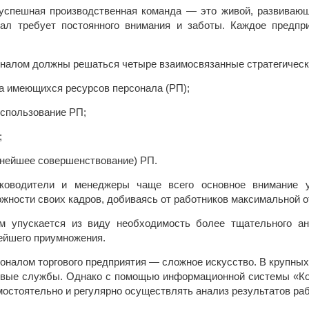
 успешная производственная команда — это живой, развиваю
ал требует постоянного внимания и заботы. Каждое предпри
оналом должны решаться четыре взаимосвязанные стратегическ
ка имеющихся ресурсов персонала (РП);
спользование РП;
;
ьнейшее совершенствование) РП.
уководители и менеджеры чаще всего основное внимание 
жности своих кадров, добиваясь от работников максимальной о
м упускается из виду необходимость более тщательного ан
ейшего приумножения.
оналом торгового предприятия — сложное искусство. В крупных
вые службы. Однако с помощью информационной системы «Ко
мостоятельно и регулярно осуществлять анализ результатов ра