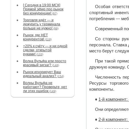
[ Сегодня в 19:00 МСК]
Особая ответст
Прямой эфир про рынок
спортивный инвента
без конкуренции!
(97)
потребления — мебе
Торговля идёт — и
дежурить у терминала
больше не нужно!
Современный пок
(99)
Рынок, где НЕТ
Со стороны рук
конкурентов!
(119)
персонала. Ставка 
+20% к счёту — и ни одной
сделки, открытой
место берут следу
руками!
(133)
При такой прям
Волна Вульфа или просто
красивый зигзаг?
(148)
дружную команду. 
Рынок игнорирует Ваш
идеальный анализ?
(154)
Численность пер
Волны Вульфа не
Ресурсы торговог
работают? Проверьте, нет
компоненты.
ли этих ошибок
(149)
♦
1-й компонент:
Они определяютс
♦
2-й компонент