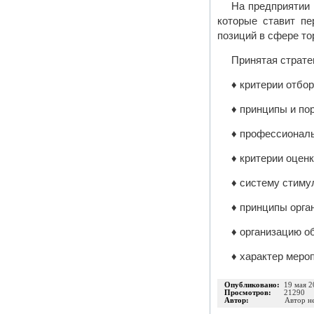
На предприятии 
которые ставит пе
позиций в сфере то
Принятая страте
♦ критерии отбор
♦ принципы и по
♦ профессиональ
♦ критерии оцен
♦ систему стиму
♦ принципы орга
♦ организацию о
♦ характер меро
Опубликовано:
19 мая 2
Просмотров:
21290
Автор:
Автор н