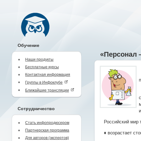
Обучение
«Персонал 
Наши продукты
Бесплатные курсы
Контактная информация
Группы в Инфоклубе
Ближайшие трансляции
Сотрудничество
Российский мир 
Стать инфопродюсером
Партнерская программа
♦ возрастает ст
Для авторов (экспертов)