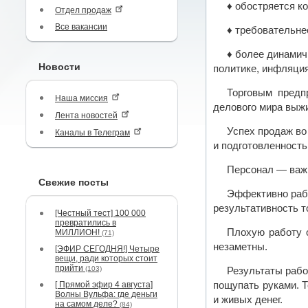
♦ обостряется к
Отдел продаж
Все вакансии
♦ требовательне
♦ более динамич
Новости
политике, инфляция
Торговым предп
Наша миссия
делового мира выжи
Лента новостей
Успех продаж во
Каналы в Телеграм
и подготовленность
Персонал — важн
Свежие посты
Эффективно рабо
результативность т
[Честный тест] 100 000
превратились в
Плохую работу 
МИЛЛИОН!
(71)
незаметны.
[ЭФИР СЕГОДНЯ!] Четыре
вещи, ради которых стоит
прийти
(103)
Результаты рабо
[ Прямой эфир 4 августа]
пощупать руками. 
Волны Вульфа: где деньги
и живых денег.
на самом деле?
(84)