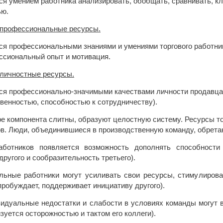
я умением работника анализировать, обобщать, сравнивать, к
ью.
: профессиональные ресурсы.
я профессиональными знаниями и умениями торгового работник
ссиональный опыт и мотивация.
 личностные ресурсы.
я профессионально-значимыми качествами личности продавца 
венностью, способностью к сотрудничеству).
е компонента слитны, образуют целостную систему. Ресурсы т
ов. Люди, объединившиеся в производственную команду, обрет
аботников появляется возможность дополнять способности 
ругого и сообразительность третьего).
льные работники могут усиливать свои ресурсы, стимулирова
пробуждает, поддерживает инициативу другого).
видуальные недостатки и слабости в условиях команды могут 
зуется осторожностью и тактом его коллеги).