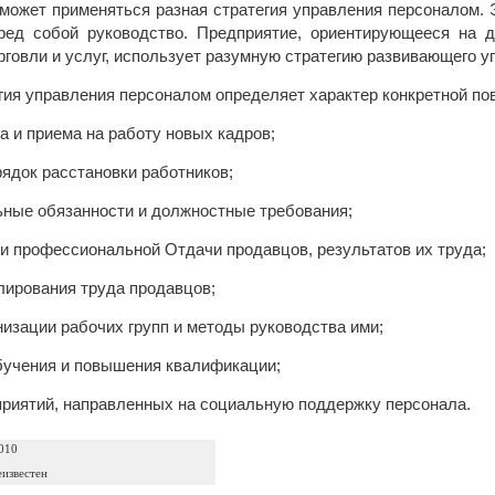
может применяться разная стратегия управления персоналом. Э
ред собой руководство. Предприятие, ориентирующееся на д
рговли и услуг, использует разумную стратегию развивающего у
гия управления персоналом определяет характер конкретной по
а и приема на работу новых кадров;
рядок расстановки работников;
ные обязанности и должностные требования;
ки профессиональной Отдачи продавцов, результатов их труда;
лирования труда продавцов;
низации рабочих групп и методы руководства ими;
бучения и повышения квалификации;
приятий, направленных на социальную поддержку персонала.
010
еизвестен