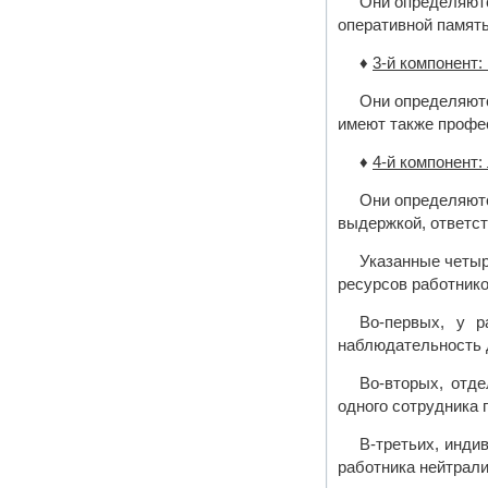
Они определяютс
оперативной памят
♦
3-й компонент
Они определяютс
имеют также профе
♦
4-й компонент:
Они определяютс
выдержкой, ответст
Указанные четыр
ресурсов работник
Во-первых, у р
наблюдательность д
Во-вторых, отде
одного сотрудника 
В-третьих, инди
работника нейтрали