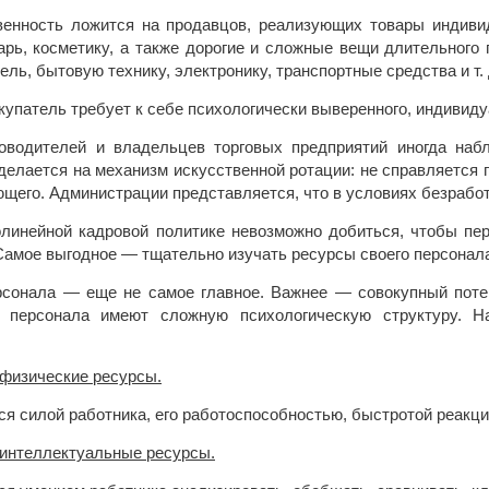
венность ложится на продавцов, реализующих товары индиви
рь, косметику, а также дорогие и сложные вещи длительного 
ль, бытовую технику, электронику, транспортные средства и т. 
упатель требует к себе психологически выверенного, индивиду
оводителей и владельцев торговых предприятий иногда наб
делается на механизм искусственной ротации: не справляется 
ющего. Администрации представляется, что в условиях безрабо
олинейной кадровой политике невозможно добиться, чтобы п
Самое выгодное — тщательно изучать ресурсы своего персонала
сонала — еще не самое главное. Важнее — совокупный потенц
о персонала имеют сложную психологическую структуру. 
 физические ресурсы.
я силой работника, его работоспособностью, быстротой реакци
: интеллектуальные ресурсы.