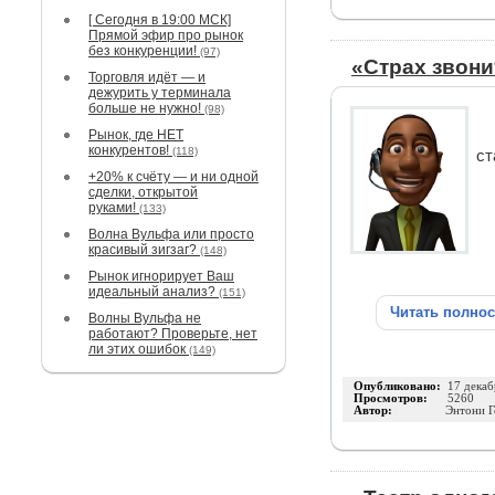
[ Сегодня в 19:00 МСК]
Прямой эфир про рынок
без конкуренции!
(97)
«Страх звони
Торговля идёт — и
дежурить у терминала
больше не нужно!
(98)
Рынок, где НЕТ
конкурентов!
(118)
ст
+20% к счёту — и ни одной
сделки, открытой
руками!
(133)
Волна Вульфа или просто
красивый зигзаг?
(148)
Рынок игнорирует Ваш
идеальный анализ?
(151)
Читать полно
Волны Вульфа не
работают? Проверьте, нет
ли этих ошибок
(149)
Опубликовано:
17 декаб
Просмотров:
5260
Автор:
Энтони Г