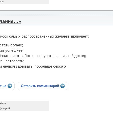
ков
елание…»
исок самых распространенных желаний включает:
 стать богаче;
ать успешнее;
бавиться от работы – получать пассивный доход;
тешествовать;
 и нельзя забывать, побольше секса :-)
стью
Оставить комментарий
 2010
Дмитрий