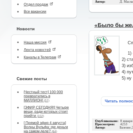
Автор:
Д. Масла
Отдел продаж
Все вакансии
«Было бы ж
Новости
Наша миссия
Сп
Лента новостей
1)
Каналы в Телеграм
2) ст
3) из
4) пу
5) ну
Свежие посты
[Честный тест] 100 000
превратились в
МИЛЛИОН!
(57)
Читать полно
[ЭФИР СЕГОДНЯ!] Четыре
вещи, ради которых стоит
прийти
(102)
Опубликовано:
8 января
[ Прямой эфир 4 августа]
Просмотров:
4253
Волны Вульфа: где деньги
Автор:
Балезин 
на самом деле?
(84)