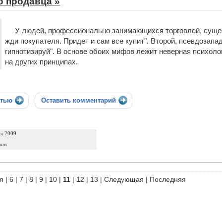
о продавца »
У людей, профессионально занимающихся торговлей, сущес
жди покупателя. Придет и сам все купит". Второй, псевдозапад
гипнотизируй". В основе обоих мифов лежит неверная психоло
на других принципах.
стью
Оставить комментарий
ря 2009
ков
я
|
6
|
7
|
8
|
9
|
10
|
11
|
12
|
13
|
Следующая
|
Последняя