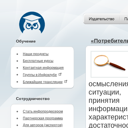
«Потребител
Обучение
Наши продукты
Бесплатные курсы
Контактная информация
Группы в Инфоклубе
Ближайшие трансляции
осмыслен
ситуации,
Сотрудничество
принятия
информа
Стать инфопродюсером
характери
Партнерская программа
достаточно
Для авторов (экспертов)