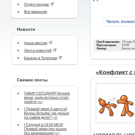
Отдел продаж
Все вакансии
Читать полно
Новости
Опубликовано:
19 мая 2
Наша миссия
Просмотров:
6108
Автор:
Автор не
Лента новостей
Каналы в Телеграм
«Конфликт с 
Свежие посты
[ЭФИР СЕГОДНЯ!] Четыре
вещи, ради которых стоит
прийти
(90)
[ Прямой эфир 4 августа]
Волны Вульфа: где деньги
на самом деле?
(76)
[ Сегодня в 19:00 МСК]
Прямой эфир про рынок
без конкуренции!
(87)