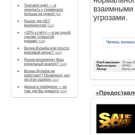
нормально
Торговля идёт — и
взаимными 
дежурить у терминала
больше не нужно!
(93)
угрозами.
Рынок, где НЕТ
конкурентов!
(113)
+20% к счёту — и ни одной
сделки, открытой
руками!
(128)
Читать полно
Волна Вульфа или просто
красивый зигзаг?
(143)
Рынок игнорирует Ваш
Опубликовано:
19 мая 2
идеальный анализ?
(146)
Просмотров:
40362
Автор:
Автор не
Волны Вульфа не
работают? Проверьте, нет
ли этих ошибок
(141)
Деньги в трейдинге — не
там, где Вы думаете
(159)
«Предоставл