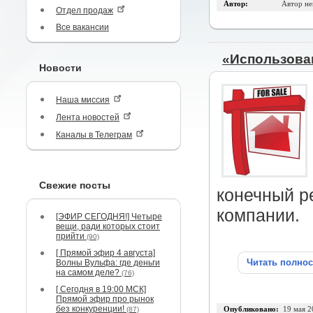
Автор:
Автор не
Отдел продаж
Все вакансии
«Использова
Новости
Наша миссия
Лента новостей
Каналы в Телеграм
Свежие посты
конечный р
компании.
[ЭФИР СЕГОДНЯ!] Четыре
вещи, ради которых стоит
прийти
(90)
[ Прямой эфир 4 августа]
Читать полно
Волны Вульфа: где деньги
на самом деле?
(76)
[ Сегодня в 19:00 МСК]
Прямой эфир про рынок
без конкуренции!
(87)
Опубликовано:
19 мая 2