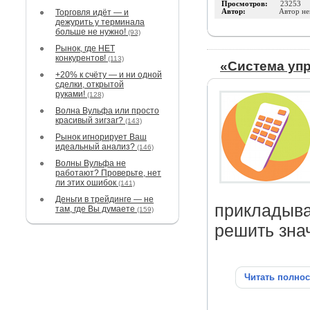
Просмотров:
23253
Торговля идёт — и
Автор:
Автор не
дежурить у терминала
больше не нужно!
(93)
Рынок, где НЕТ
конкурентов!
(113)
«Система уп
+20% к счёту — и ни одной
сделки, открытой
руками!
(128)
Волна Вульфа или просто
красивый зигзаг?
(143)
Рынок игнорирует Ваш
идеальный анализ?
(146)
Волны Вульфа не
работают? Проверьте, нет
ли этих ошибок
(141)
Деньги в трейдинге — не
прикладыва
там, где Вы думаете
(159)
решить зна
Читать полно