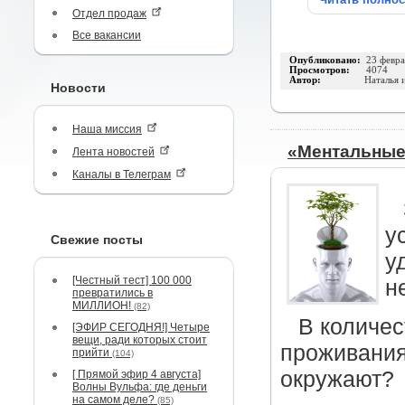
Отдел продаж
Все вакансии
Опубликовано:
23 февра
Просмотров:
4074
Автор:
Наталья 
Новости
Наша миссия
«Ментальные
Лента новостей
Каналы в Телеграм
у
Свежие посты
у
[Честный тест] 100 000
н
превратились в
МИЛЛИОН!
(82)
В количес
[ЭФИР СЕГОДНЯ!] Четыре
вещи, ради которых стоит
проживания
прийти
(104)
окружают?
[ Прямой эфир 4 августа]
Волны Вульфа: где деньги
на самом деле?
(85)