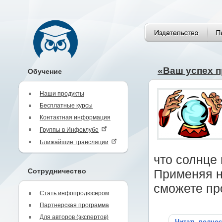
«Ваш успех п
Обучение
Наши продукты
Бесплатные курсы
Контактная информация
Группы в Инфоклубе
Ближайшие трансляции
что солнце 
Сотрудничество
Применяя н
сможете пр
Стать инфопродюсером
Партнерская программа
Для авторов (экспертов)
Читать полно