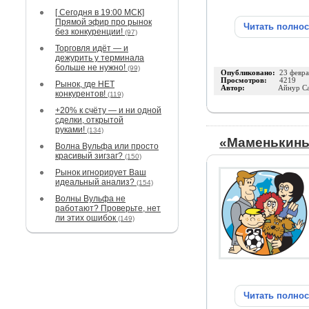
[ Сегодня в 19:00 МСК]
Прямой эфир про рынок
Читать полно
без конкуренции!
(97)
Торговля идёт — и
дежурить у терминала
больше не нужно!
(99)
Опубликовано:
23 февра
Просмотров:
4219
Рынок, где НЕТ
Автор:
Айнур С
конкурентов!
(119)
+20% к счёту — и ни одной
сделки, открытой
руками!
(134)
«Маменькины
Волна Вульфа или просто
красивый зигзаг?
(150)
Рынок игнорирует Ваш
идеальный анализ?
(154)
Волны Вульфа не
работают? Проверьте, нет
ли этих ошибок
(149)
Читать полно