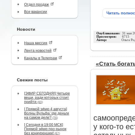
Отдел продаж
Все вакансии
Читать полно
Новости
Опубликовано:
31 мая 2
Просмотров:
6715
Автор:
Ольга Ро
Наша миссия
Лента новостей
Каналы в Телеграм
«Стать богат
Свежие посты
[ЭФИР СЕГОДНЯ!] Четыре
вещи, ради которых стоит
прийти
(90)
[ Прямой эфир 4 августа]
Волны Вульфа: где деньги
самоопредел
на самом деле?
(76)
[ Сегодня в 19:00 МСК]
у кого-то е
Прямой эфир про рынок
без конкуренции!
(87)