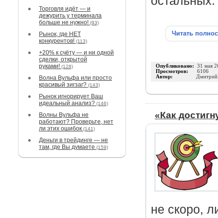
остальных.
Торговля идёт — и
дежурить у терминала
больше не нужно!
(93)
Читать полно
Рынок, где НЕТ
конкурентов!
(113)
+20% к счёту — и ни одной
сделки, открытой
руками!
Опубликовано:
31 мая 2
(128)
Просмотров:
6106
Автор:
Дмитрий
Волна Вульфа или просто
красивый зигзаг?
(143)
Рынок игнорирует Ваш
идеальный анализ?
(146)
«Как достигн
Волны Вульфа не
работают? Проверьте, нет
ли этих ошибок
(141)
Деньги в трейдинге — не
там, где Вы думаете
(159)
не скоро, л