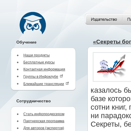
«Секреты бог
Обучение
Наши продукты
Бесплатные курсы
Контактная информация
Группы в Инфоклубе
Ближайшие трансляции
казалось б
базе котор
Сотрудничество
сотни книг,
ни парадок
Стать инфопродюсером
Партнерская программа
Секреты, бе
Для авторов (экспертов)