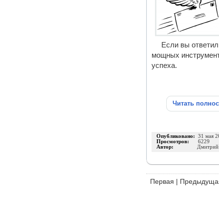
Если вы ответил
мощных инструменто
успеха.
Читать полно
Опубликовано:
31 мая 2
Просмотров:
6229
Автор:
Дмитрий
Первая
|
Предыдуща