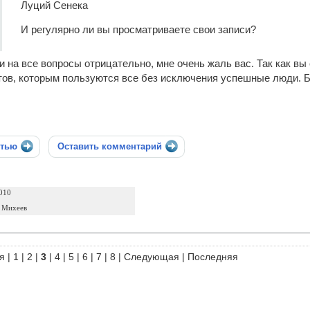
Луций Сенека
И регулярно ли вы просматриваете свои записи?
и на все вопросы отрицательно, мне очень жаль вас. Так как вы
в, которым пользуются все без исключения успешные люди. Без
стью
Оставить комментарий
010
 Михеев
я
|
1
|
2
|
3
|
4
|
5
|
6
|
7
|
8
|
Следующая
|
Последняя