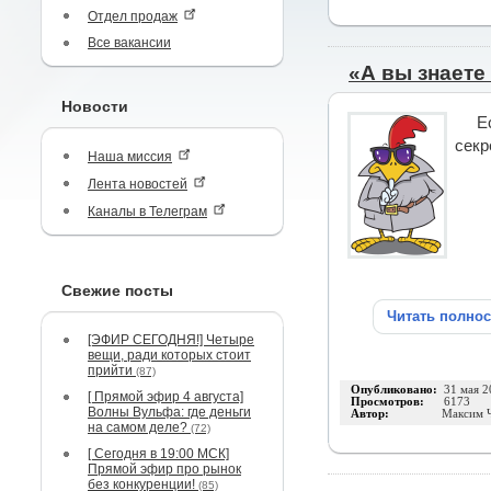
Отдел продаж
Все вакансии
«А вы знаете
Новости
Е
секр
Наша миссия
Лента новостей
Каналы в Телеграм
Свежие посты
Читать полно
[ЭФИР СЕГОДНЯ!] Четыре
вещи, ради которых стоит
прийти
(87)
Опубликовано:
31 мая 2
[ Прямой эфир 4 августа]
Просмотров:
6173
Волны Вульфа: где деньги
Автор:
Максим 
на самом деле?
(72)
[ Сегодня в 19:00 МСК]
Прямой эфир про рынок
без конкуренции!
(85)