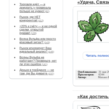
«Удача, Связи
Торговля идёт — и
дежурить у терминала
больше не нужно!
(92)
Рынок, где НЕТ
конкурентов!
(112)
+20% к счёту — и ни одной
сделки, открытой
руками!
(128)
Волна Вульфа или просто
красивый зигзаг?
(143)
Рынок игнорирует Ваш
идеальный анализ?
(145)
Читать полно
Волны Вульфа не
работают? Проверьте, нет
ли этих ошибок
(141)
Деньги в трейдинге — не
Опубликовано:
31 мая 2
там, где Вы думаете
(157)
Просмотров:
6344
Автор:
Михаил Б
«Как достичь