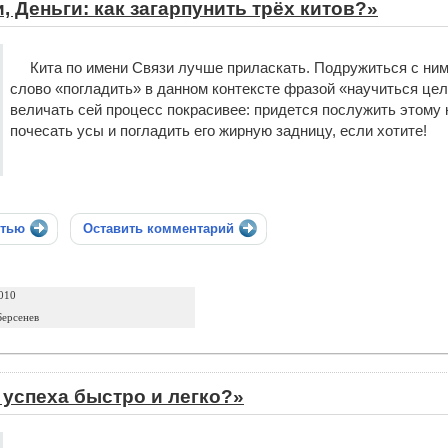
, Деньги: как загарпунить трёх китов?»
Кита по имени Связи лучше приласкать. Подружиться с ним
слово «погладить» в данном контексте фразой «научиться це
величать сей процесс покрасивее: придется послужить этому 
почесать усы и погладить его жирную задницу, если хотите!
стью
Оставить комментарий
010
ерсенев
 успеха быстро и легко?»