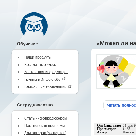
«Можно ли на
Обучение
Наши продукты
Бесплатные курсы
Контактная информация
Группы в Инфоклубе
Ближайшие трансляции
Сотрудничество
Читать полно
Стать инфопродюсером
Партнерская программа
Опубликовано:
31 мая 2
Просмотров:
6435
Автор:
Максим 
Для авторов (экспертов)