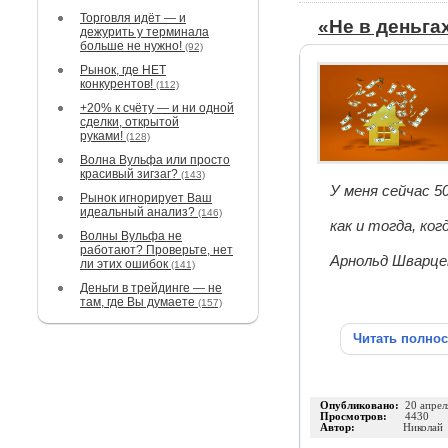
Торговля идёт — и
«Не в деньгах
дежурить у терминала
больше не нужно!
(92)
Рынок, где НЕТ
конкурентов!
(112)
+20% к счёту — и ни одной
сделки, открытой
руками!
(128)
Волна Вульфа или просто
красивый зигзаг?
(143)
У меня сейчас 5
Рынок игнорирует Ваш
идеальный анализ?
(146)
как и тогда, ког
Волны Вульфа не
работают? Проверьте, нет
Арнольд Шварце
ли этих ошибок
(141)
Деньги в трейдинге — не
там, где Вы думаете
(157)
Читать полно
Опубликовано:
20 апрел
Просмотров:
4430
Автор:
Николай