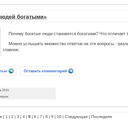
 людей богатыми»
Почему богатые люди становятся богатыми? Что отличает 
Можно услышать множество ответов на эти вопросы - разл
главное.
стью
Оставить комментарий
я 2010
Спирин
я
|
1
|
2
|
3
|
4
|
5
|
6
|
7
|
8
|
9
|
10
|
Следующая
|
Последняя