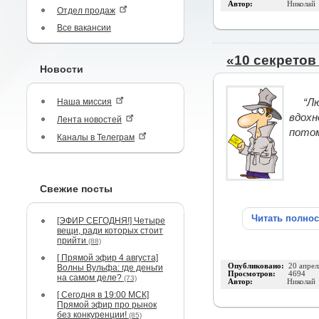
Автор:
Николай
Отдел продаж
Все вакансии
«10 секретов
Новости
Наша миссия
“Л
вдохн
Лента новостей
потом
Каналы в Телеграм
Свежие посты
Читать полно
[ЭФИР СЕГОДНЯ!] Четыре
вещи, ради которых стоит
прийти
(88)
[ Прямой эфир 4 августа]
Опубликовано:
20 апрел
Волны Вульфа: где деньги
Просмотров:
4694
на самом деле?
(73)
Автор:
Николай
[ Сегодня в 19:00 МСК]
Прямой эфир про рынок
без конкуренции!
(85)