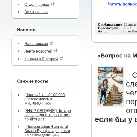
Читать полно
Отдел продаж
Все вакансии
Опубликовано:
12 январ
Просмотров:
4092
Новости
Автор:
Brian Ki
Наша миссия
Лента новостей
«Вопрос на 
Каналы в Телеграм
О
Свежие посты
сл
че
[Честный тест] 100 000
превратились в
пе
МИЛЛИОН!
(65)
от
[ЭФИР СЕГОДНЯ!] Четыре
вещи, ради которых стоит
если бы у
прийти
(103)
[ Прямой эфир 4 августа]
Волны Вульфа: где деньги
на самом деле?
(84)