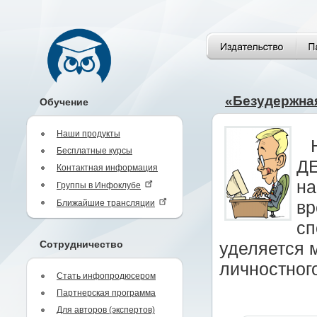
«Безудержна
Обучение
Наши продукты
Бесплатные курсы
ДЕ
Контактная информация
на
Группы в Инфоклубе
Ближайшие трансляции
вр
сп
Сотрудничество
уделяется 
личностного
Стать инфопродюсером
Партнерская программа
Для авторов (экспертов)