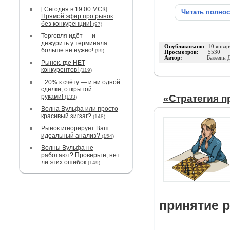
[ Сегодня в 19:00 МСК]
Читать полно
Прямой эфир про рынок
без конкуренции!
(97)
Торговля идёт — и
дежурить у терминала
Опубликовано:
10 январ
больше не нужно!
(99)
Просмотров:
5530
Автор:
Балезин 
Рынок, где НЕТ
конкурентов!
(119)
+20% к счёту — и ни одной
сделки, открытой
руками!
«Стратегия 
(133)
Волна Вульфа или просто
красивый зигзаг?
(148)
Рынок игнорирует Ваш
идеальный анализ?
(154)
Волны Вульфа не
работают? Проверьте, нет
ли этих ошибок
(149)
принятие 