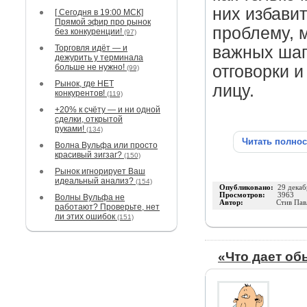
них избави
[ Сегодня в 19:00 МСК]
Прямой эфир про рынок
проблему, 
без конкуренции!
(97)
Торговля идёт — и
важных шаг
дежурить у терминала
больше не нужно!
отговорки и
(99)
Рынок, где НЕТ
лицу.
конкурентов!
(119)
+20% к счёту — и ни одной
сделки, открытой
руками!
(134)
Читать полно
Волна Вульфа или просто
красивый зигзаг?
(150)
Рынок игнорирует Ваш
идеальный анализ?
(154)
Опубликовано:
29 декаб
Просмотров:
3963
Волны Вульфа не
Автор:
Стив Пав
работают? Проверьте, нет
ли этих ошибок
(151)
«Что дает об