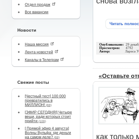
снова возгл
Отдел продаж
Все вакансии
Читать полно
Новости
Наша миссия
Опубликовано:
29 декаб
Просмотров:
4792
Автор:
Лариса У
Лента новостей
Каналы в Телеграм
«Оставьте от
Свежие посты
[Честный тест] 100 000
превратились в
МИЛЛИОН!
(88)
[ЭФИР СЕГОДНЯ!] Четыре
вещи, ради которых стоит
прийти
(106)
[ Прямой эфир 4 августа]
Волны Вульфа: где деньги
как только 
на самом деле?
(88)