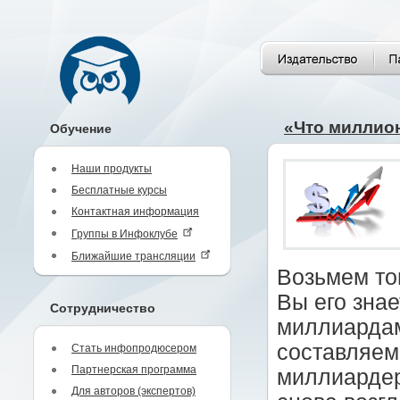
«Что миллио
Обучение
Наши продукты
Бесплатные курсы
Контактная информация
Группы в Инфоклубе
Ближайшие трансляции
Возьмем тог
Вы его зна
Сотрудничество
миллиардам
составляем
Стать инфопродюсером
Партнерская программа
миллиардер
Для авторов (экспертов)