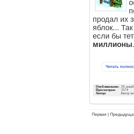
о
п
продал их 
яблок... Та
если бы те
миллионы
Читать полно
Опубликовано:
26 декаб
Просмотров:
3574
Автор:
Автор не
Первая
|
Предыдуща