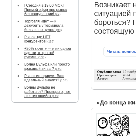
Возникает 
[ Сегодня в 19:00 МСК]
Прямой эфир про рынок
ситуацией п
без конкуренции!
(97)
бороться? 
Торговля идёт — и
дежурить у терминала
состоящую 
больше не нужно!
(99)
Рынок, где НЕТ
конкурентов!
(119)
+20% к счёту — и ни одной
Читать полно
сделки, открытой
руками!
(134)
Волна Вульфа или просто
красивый зигзаг?
(150)
Опубликовано:
19 нояб
Просмотров:
4624
Рынок игнорирует Ваш
Автор:
Александ
идеальный анализ?
(154)
Волны Вульфа не
работают? Проверьте, нет
ли этих ошибок
(149)
«До конца жи