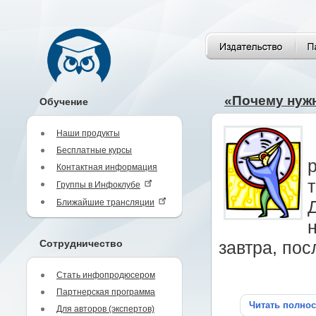
«Почему нужн
Обучение
Наши продукты
Бесплатные курсы
Контактная информация
т
Группы в Инфоклубе
Ближайшие трансляции
Сотрудничество
завтра, пос
Стать инфопродюсером
Партнерская программа
Читать полно
Для авторов (экспертов)