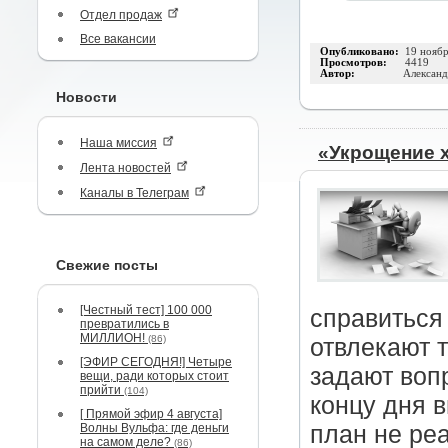
Отдел продаж
Все вакансии
Опубликовано:
19 нояб
Просмотров:
4419
Автор:
Александ
Новости
Наша миссия
«Укрощение х
Лента новостей
Каналы в Телеграм
Свежие посты
[Честный тест] 100 000
справиться
превратились в
МИЛЛИОН!
(86)
отвлекают 
[ЭФИР СЕГОДНЯ!] Четыре
задают воп
вещи, ради которых стоит
прийти
(104)
концу дня 
[ Прямой эфир 4 августа]
Волны Вульфа: где деньги
план не ре
на самом деле?
(86)