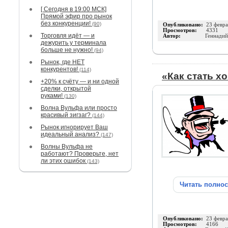
[ Сегодня в 19:00 МСК]
Прямой эфир про рынок
без конкуренции!
(90)
Опубликовано:
23 февра
Просмотров:
4331
Торговля идёт — и
Автор:
Геннадий
дежурить у терминала
больше не нужно!
(94)
Рынок, где НЕТ
конкурентов!
(114)
«Как стать х
+20% к счёту — и ни одной
сделки, открытой
руками!
(130)
Волна Вульфа или просто
красивый зигзаг?
(144)
Рынок игнорирует Ваш
идеальный анализ?
(147)
Волны Вульфа не
работают? Проверьте, нет
ли этих ошибок
(143)
Читать полно
Опубликовано:
23 февра
Просмотров:
4166