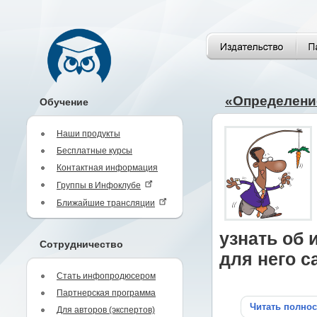
«Определени
Обучение
Наши продукты
Бесплатные курсы
Контактная информация
Группы в Инфоклубе
Ближайшие трансляции
узнать об 
Сотрудничество
для него с
Стать инфопродюсером
Партнерская программа
Читать полно
Для авторов (экспертов)