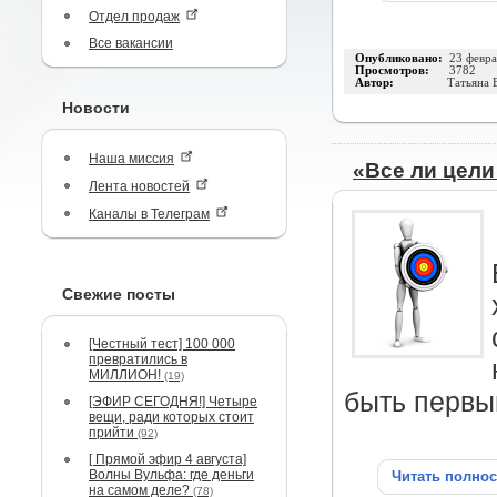
Отдел продаж
Все вакансии
Опубликовано:
23 февра
Просмотров:
3782
Автор:
Татьяна 
Новости
Наша миссия
«Все ли цел
Лента новостей
Каналы в Телеграм
Свежие посты
[Честный тест] 100 000
превратились в
МИЛЛИОН!
(19)
быть первым
[ЭФИР СЕГОДНЯ!] Четыре
вещи, ради которых стоит
прийти
(92)
[ Прямой эфир 4 августа]
Волны Вульфа: где деньги
Читать полно
на самом деле?
(78)