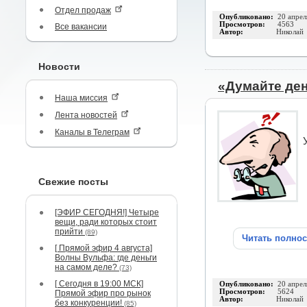
Отдел продаж
Опубликовано:
20 апрел
Просмотров:
4563
Все вакансии
Автор:
Николай
Новости
«Думайте де
Наша миссия
Лента новостей
Каналы в Телеграм
Свежие посты
[ЭФИР СЕГОДНЯ!] Четыре
вещи, ради которых стоит
прийти
(89)
Читать полно
[ Прямой эфир 4 августа]
Волны Вульфа: где деньги
на самом деле?
(73)
[ Сегодня в 19:00 МСК]
Опубликовано:
20 апрел
Просмотров:
5624
Прямой эфир про рынок
Автор:
Николай
без конкуренции!
(85)