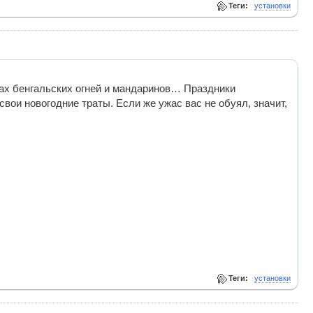
Теги:
установки
пах бенгальских огней и мандаринов… Праздники
вои новогодние траты. Если же ужас вас не обуял, значит,
Теги:
установки