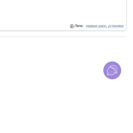
,
Теги:
первые шаги
установки
циальности
. Торговля на бирже сопряжена с рисками. Убедитесь, что