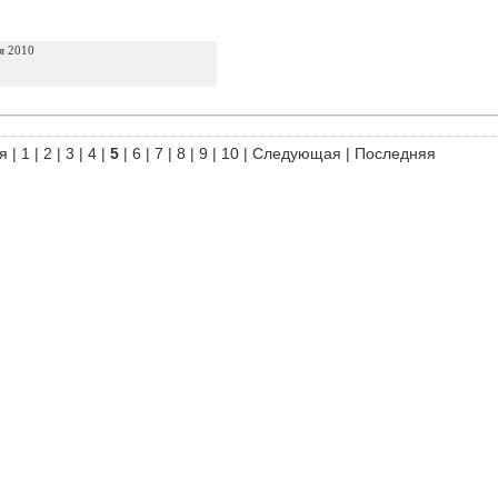
я 2010
я
|
1
|
2
|
3
|
4
|
5
|
6
|
7
|
8
|
9
|
10
|
Следующая
|
Последняя
родуктов
|
Партнерка
|
Вакансии
|
Контакты
) 555-07-21
|
+7 (499) 553-09-74
или
оставьте заявку на обратный звонок
.
 Вы принимаете условия
пользовательского соглашения
и
политики конфиден