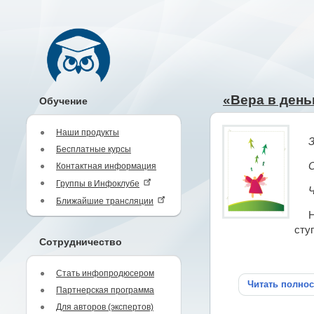
«Вера в день
Обучение
Наши продукты
З
Бесплатные курсы
О
Контактная информация
Группы в Инфоклубе
Ч
Ближайшие трансляции
Н
сту
Сотрудничество
Стать инфопродюсером
Читать полно
Партнерская программа
Для авторов (экспертов)