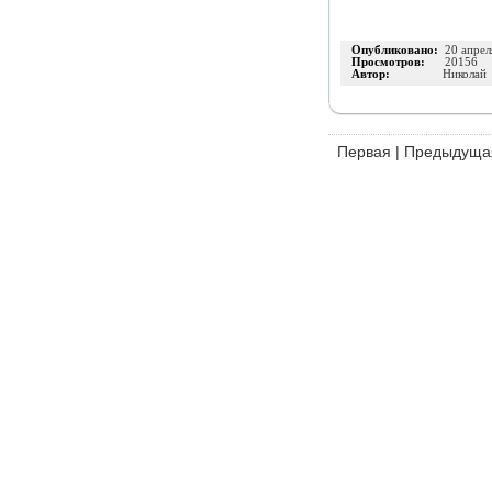
Опубликовано:
20 апрел
Просмотров:
20156
Автор:
Николай
Первая
|
Предыдуща
Издательство
Инфо-ДВД
О проекте
|
Каталог п
ИП Шумилова Маргарита Викторовна
ОГРНИП 316183200118945
Позвоните нам:
8 (800
Адрес: 426077, Россия, Ижевск, а/я 5098
Используя наш сайт,