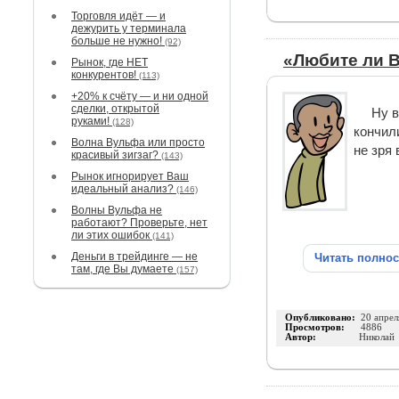
Торговля идёт — и
дежурить у терминала
больше не нужно!
(92)
«Любите ли В
Рынок, где НЕТ
конкурентов!
(113)
+20% к счёту — и ни одной
сделки, открытой
Ну в
руками!
(128)
кончил
Волна Вульфа или просто
не зря
красивый зигзаг?
(143)
Рынок игнорирует Ваш
идеальный анализ?
(146)
Волны Вульфа не
работают? Проверьте, нет
ли этих ошибок
(141)
Деньги в трейдинге — не
Читать полно
там, где Вы думаете
(157)
Опубликовано:
20 апрел
Просмотров:
4886
Автор:
Николай