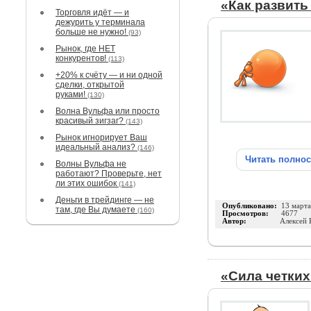
«Как развить
Торговля идёт — и
дежурить у терминала
больше не нужно!
(93)
Рынок, где НЕТ
конкурентов!
(113)
+20% к счёту — и ни одной
сделки, открытой
руками!
(130)
Волна Вульфа или просто
красивый зигзаг?
(143)
Рынок игнорирует Ваш
идеальный анализ?
(146)
Читать полно
Волны Вульфа не
работают? Проверьте, нет
ли этих ошибок
(141)
Деньги в трейдинге — не
Опубликовано:
13 март
там, где Вы думаете
(160)
Просмотров:
4677
Автор:
Алексей 
«Сила четких