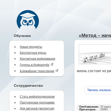
«Метод – нач
Обучение
Наши продукты
Бесплатные курсы
Контактная информация
Группы в Инфоклубе
жизнь состоит из 
Ближайшие трансляции
Сотрудничество
Читать полно
Стать инфопродюсером
Партнерская программа
Опубликовано:
20 апрел
Для авторов (экспертов)
Просмотров:
20985