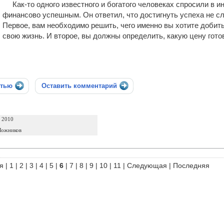
Как-то одного известного и богатого человеках спросили в и
финансово успешным. Он ответил, что достигнуть успеха не сл
Первое, вам необходимо решить, чего именно вы хотите добит
свою жизнь. И второе, вы должны определить, какую цену готов
стью
Оставить комментарий
а 2010
Ложников
я
|
1
|
2
|
3
|
4
|
5
|
6
|
7
|
8
|
9
|
10
|
11
|
Следующая
|
Последняя