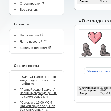
Автор:
Денис
Отдел продаж
Все вакансии
«О страдател
Новости
Наша миссия
Лента новостей
Каналы в Телеграм
Свежие посты
Читать полно
[ЭФИР СЕГОДНЯ!] Четыре
вещи, ради которых стоит
прийти
(91)
Опубликовано:
20 апрел
[ Прямой эфир 4 августа]
Просмотров:
4907
Волны Вульфа: где деньги
Автор:
Сергей 
на самом деле?
(77)
[ Сегодня в 19:00 МСК]
Прямой эфир про рынок
без конкуренции!
(87)