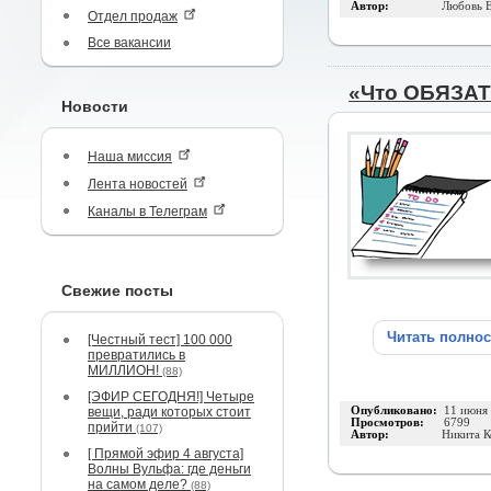
Автор:
Любовь 
Отдел продаж
Все вакансии
«Что ОБЯЗАТ
Новости
Наша миссия
Лента новостей
Каналы в Телеграм
Свежие посты
Читать полно
[Честный тест] 100 000
превратились в
МИЛЛИОН!
(88)
[ЭФИР СЕГОДНЯ!] Четыре
вещи, ради которых стоит
Опубликовано:
11 июня
Просмотров:
6799
прийти
(107)
Автор:
Никита К
[ Прямой эфир 4 августа]
Волны Вульфа: где деньги
на самом деле?
(88)