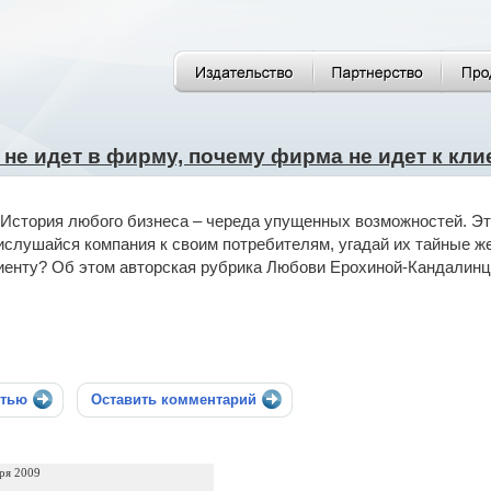
 не идет в фирму, почему фирма не идет к кли
История любого бизнеса – череда упущенных возможностей. Это
ислушайся компания к своим потребителям, угадай их тайные же
иенту? Об этом авторская рубрика Любови Ерохиной-Кандалинц
стью
Оставить комментарий
ря 2009