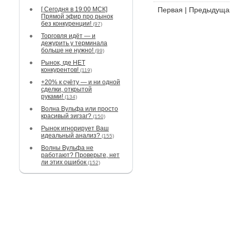
[ Сегодня в 19:00 МСК]
Первая
|
Предыдуща
Прямой эфир про рынок
без конкуренции!
(97)
Торговля идёт — и
дежурить у терминала
больше не нужно!
(99)
Рынок, где НЕТ
конкурентов!
(119)
+20% к счёту — и ни одной
сделки, открытой
руками!
(134)
Волна Вульфа или просто
красивый зигзаг?
(150)
Рынок игнорирует Ваш
идеальный анализ?
(155)
Волны Вульфа не
работают? Проверьте, нет
ли этих ошибок
(152)