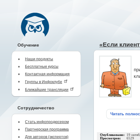
«Если клиент
Обучение
Наши продукты
Бесплатные курсы
пр
Контактная информация
кл
Группы в Инфоклубе
Ближайшие трансляции
Сотрудничество
Читать полно
Стать инфопродюсером
Партнерская программа
Опубликовано:
19 октяб
Для авторов (экспертов)
Просмотров:
6529