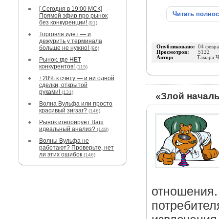
[ Сегодня в 19:00 МСК]
Читать полно
Прямой эфир про рынок
без конкуренции!
(91)
Торговля идёт — и
дежурить у терминала
Опубликовано:
04 февра
больше не нужно!
(96)
Просмотров:
5122
Автор:
Тамара Ч
Рынок, где НЕТ
конкурентов!
(115)
+20% к счёту — и ни одной
сделки, открытой
руками!
(131)
«Злой начал
Волна Вульфа или просто
красивый зигзаг?
(146)
Рынок игнорирует Ваш
идеальный анализ?
(148)
Волны Вульфа не
работают? Проверьте, нет
ли этих ошибок
(146)
отношения.
потребител