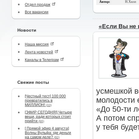
Автор:
Н.Хилл
Отдел продаж
Все вакансии
«Если Вы не 
Новости
Наша миссия
Лента новостей
Каналы в Телеграм
Свежие посты
усмешкой в
[Честный тест] 100 000
молодости 
превратились в
МИЛЛИОН!
(33)
«До 50-ти л
[ЭФИР СЕГОДНЯ!] Четыре
А потом сп
вещи, ради которых стоит
прийти
(96)
у тебя буде
[ Прямой эфир 4 августа]
Волны Вульфа: где деньги
на самом деле?
(80)