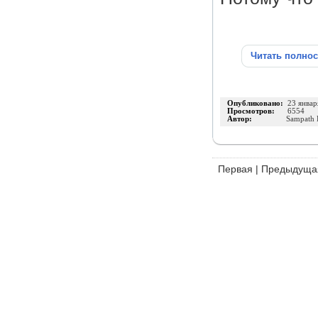
Читать полно
Опубликовано:
23 январ
Просмотров:
6554
Автор:
Sampath 
Первая
|
Предыдуща