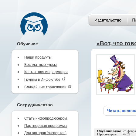
«Вот, что го
Обучение
Наши продукты
Бесплатные курсы
Контактная информация
Группы в Инфоклубе
Ближайшие трансляции
Сотрудничество
Читать полно
Стать инфопродюсером
Партнерская программа
Опубликовано:
23 февра
Для авторов (экспертов)
Просмотров:
4739