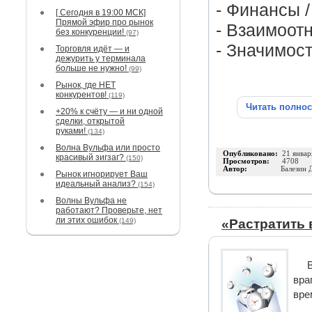
- Финансы 
[ Сегодня в 19:00 МСК]
Прямой эфир про рынок
- Взаимоот
без конкуренции!
(97)
- Значимост
Торговля идёт — и
дежурить у терминала
больше не нужно!
(99)
Рынок, где НЕТ
конкурентов!
(119)
Читать полно
+20% к счёту — и ни одной
сделки, открытой
руками!
(134)
Волна Вульфа или просто
Опубликовано:
21 январ
красивый зигзаг?
(150)
Просмотров:
4708
Автор:
Балезин 
Рынок игнорирует Ваш
идеальный анализ?
(154)
Волны Вульфа не
работают? Проверьте, нет
ли этих ошибок
(149)
«Растратить 
вра
вре