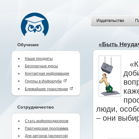
«Быть Неудач
Обучение
Наши продукты
«К
Бесплатные курсы
доби
Контактная информация
воп
Группы в Инфоклубе
Ближайшие трансляции
каже
про
Сотрудничество
люди, особ
– они выбир
Стать инфопродюсером
Партнерская программа
Для авторов (экспертов)