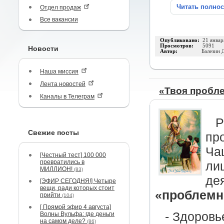
Читать полно
Отдел продаж
Все вакансии
Опубликовано:
21 январ
Просмотров:
5091
Новости
Автор:
Балезин 
Наша миссия
Лента новостей
«Твоя пробле
Каналы в Телеграм
Р
Свежие посты
пр
Ча
[Честный тест] 100 000
превратились в
ли
МИЛЛИОН!
(83)
де
[ЭФИР СЕГОДНЯ!] Четыре
вещи, ради которых стоит
«проблемн
прийти
(104)
[ Прямой эфир 4 августа]
- Здоровь
Волны Вульфа: где деньги
на самом деле?
(86)