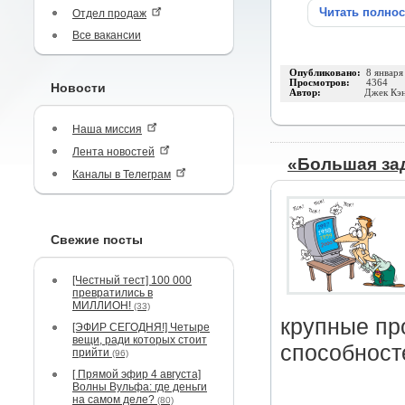
Читать полно
Отдел продаж
Все вакансии
Опубликовано:
8 января
Просмотров:
4364
Новости
Автор:
Джек Кэ
Наша миссия
Лента новостей
«Большая за
Каналы в Телеграм
Свежие посты
[Честный тест] 100 000
превратились в
МИЛЛИОН!
(33)
крупные пр
[ЭФИР СЕГОДНЯ!] Четыре
вещи, ради которых стоит
способност
прийти
(96)
[ Прямой эфир 4 августа]
Волны Вульфа: где деньги
на самом деле?
(80)