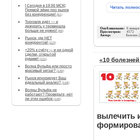
[ Сегодня в 19:00 МСК]
Читать полно
Прямой эфир про рынок
без конкуренции!
(91)
Торговля идёт — и
дежурить у терминала
Опубликовано:
6 января
больше не нужно!
(96)
Просмотров:
4572
Автор:
Балезин 
Рынок, где НЕТ
конкурентов!
(115)
+20% к счёту — и ни одной
сделки, открытой
руками!
«10 болезней
(131)
Волна Вульфа или просто
красивый зигзаг?
(146)
Рынок игнорирует Ваш
идеальный анализ?
(148)
Волны Вульфа не
работают? Проверьте, нет
ли этих ошибок
(146)
вылечить и
формирова