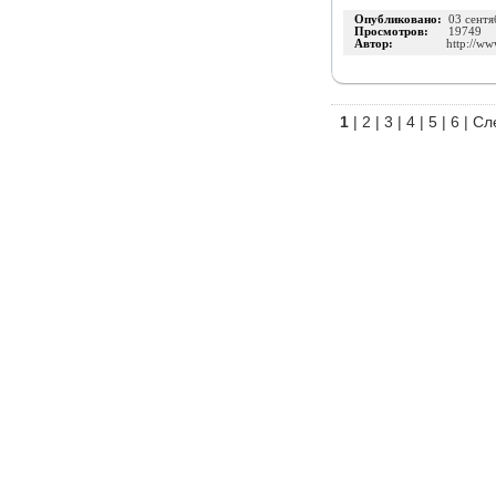
Опубликовано:
03 сентя
Просмотров:
19749
Автор:
http://ww
1
|
2
|
3
|
4
|
5
|
6
|
Сл