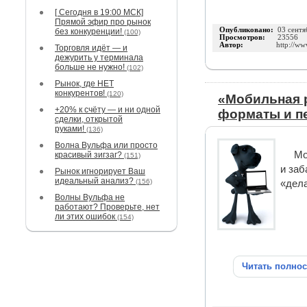
[ Сегодня в 19:00 МСК]
Прямой эфир про рынок
Опубликовано:
03 сентя
без конкуренции!
(100)
Просмотров:
23556
Автор:
http://ww
Торговля идёт — и
дежурить у терминала
больше не нужно!
(102)
Рынок, где НЕТ
конкурентов!
(120)
«Мобильная р
+20% к счёту — и ни одной
форматы и п
сделки, открытой
руками!
(136)
Волна Вульфа или просто
Мо
красивый зигзаг?
(151)
и заб
Рынок игнорирует Ваш
идеальный анализ?
(156)
«дела
Волны Вульфа не
работают? Проверьте, нет
ли этих ошибок
(154)
Читать полно