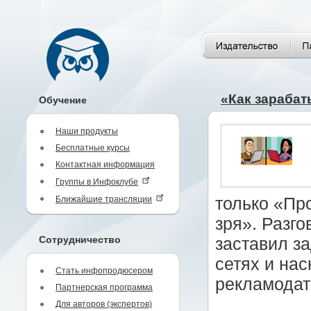
«Как зарабат
Обучение
Наши продукты
Бесплатные курсы
Контактная информация
Группы в Инфоклубе
Ближайшие трансляции
только «Пр
зря». Разг
Сотрудничество
заставил за
сетях и нас
Стать инфопродюсером
рекламодат
Партнерская программа
Для авторов (экспертов)