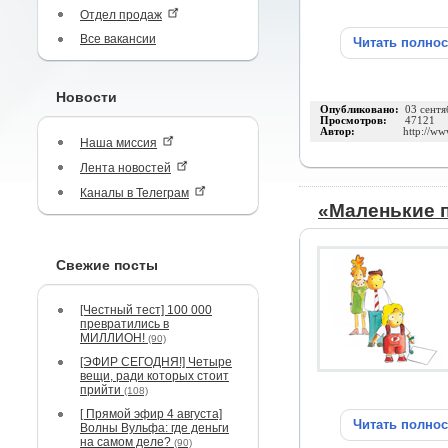
Отдел продаж
Все вакансии
Читать полно
Новости
Опубликовано:
03 сентя
Просмотров:
47121
Автор:
http://ww
Наша миссия
Лента новостей
Каналы в Телеграм
«Маленькие 
Свежие посты
[Честный тест] 100 000
превратились в
МИЛЛИОН!
(90)
[ЭФИР СЕГОДНЯ!] Четыре
вещи, ради которых стоит
прийти
(108)
[ Прямой эфир 4 августа]
Читать полно
Волны Вульфа: где деньги
на самом деле?
(90)