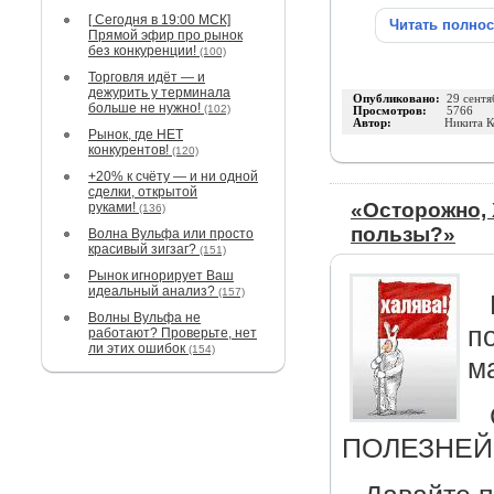
[ Сегодня в 19:00 МСК]
Читать полно
Прямой эфир про рынок
без конкуренции!
(100)
Торговля идёт — и
дежурить у терминала
Опубликовано:
29 сентя
больше не нужно!
(102)
Просмотров:
5766
Автор:
Никита К
Рынок, где НЕТ
конкурентов!
(120)
+20% к счёту — и ни одной
сделки, открытой
«Осторожно, 
руками!
(136)
пользы?»
Волна Вульфа или просто
красивый зигзаг?
(151)
Рынок игнорирует Ваш
идеальный анализ?
(157)
Волны Вульфа не
п
работают? Проверьте, нет
ли этих ошибок
(154)
м
ПОЛЕЗНЕЙ