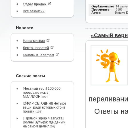
Отдел продаж
Опубликовано:
14 авгус
Просмотров:
6166
Все вакансии
Автор:
Никита К
Новости
«Самый верн
Наша миссия
Лента новостей
Каналы в Телеграм
Свежие посты
[Честный тест] 100 000
превратились в
МИЛЛИОН!
(90)
переливани
[ЭФИР СЕГОДНЯ!] Четыре
вещи, ради которых стоит
Ответы на
прийти
(108)
[ Прямой эфир 4 августа]
Волны Вульфа: где деньги
на самом деле?
(90)