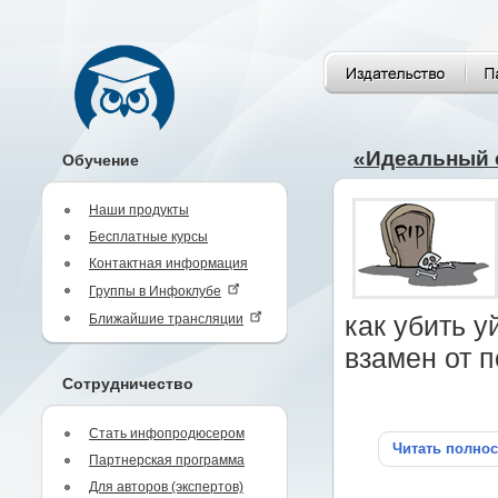
«Идеальный 
Обучение
Наши продукты
Бесплатные курсы
Контактная информация
Группы в Инфоклубе
Ближайшие трансляции
как убить у
взамен от п
Сотрудничество
Стать инфопродюсером
Читать полно
Партнерская программа
Для авторов (экспертов)