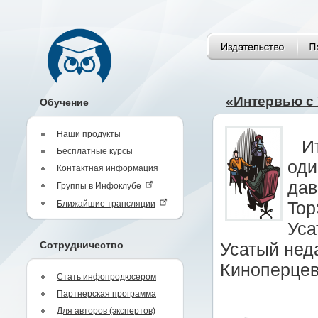
«Интервью с 
Обучение
Наши продукты
И
Бесплатные курсы
оди
Контактная информация
дав
Группы в Инфоклубе
Ближайшие трансляции
Top
Уса
Сотрудничество
Усатый нед
Киноперцев
Стать инфопродюсером
Партнерская программа
Для авторов (экспертов)