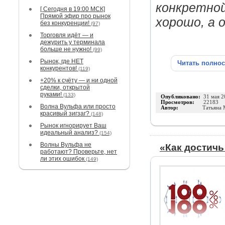
конкретной
[ Сегодня в 19:00 МСК]
Прямой эфир про рынок
хорошо, а 
без конкуренции!
(97)
Торговля идёт — и
дежурить у терминала
больше не нужно!
(99)
Рынок, где НЕТ
Читать полно
конкурентов!
(119)
+20% к счёту — и ни одной
сделки, открытой
руками!
(133)
Опубликовано:
31 мая 2
Просмотров:
22183
Волна Вульфа или просто
Автор:
Татьяна 
красивый зигзаг?
(148)
Рынок игнорирует Ваш
идеальный анализ?
(154)
Волны Вульфа не
«Как достичь
работают? Проверьте, нет
ли этих ошибок
(149)