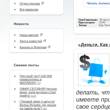
Читать полно
Отдел продаж
Все вакансии
Опубликовано:
30 авгус
Просмотров:
6344
Новости
Автор:
http://ba
Наша миссия
Лента новостей
«Деньги. Как
Каналы в Телеграм
Свежие посты
[Честный тест] 100 000
превратились в
МИЛЛИОН!
(72)
[ЭФИР СЕГОДНЯ!] Четыре
делать, чт
вещи, ради которых стоит
прийти
(103)
имеете при
[ Прямой эфир 4 августа]
Волны Вульфа: где деньги
свое сердц
на самом деле?
(84)