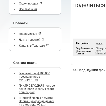
Отдел продаж
поделиться
Все вакансии
Новости
Наша миссия
Лента новостей
Тип файла:
книги
Каналы в Телеграм
Опубликовано:
08 март
Просмотров:
3975
Автор:
Маршал 
Свежие посты
<< Предыдущий фай
[Честный тест] 100 000
превратились в
МИЛЛИОН!
(90)
[ЭФИР СЕГОДНЯ!] Четыре
вещи, ради которых стоит
прийти
(108)
[ Прямой эфир 4 августа]
Волны Вульфа: где деньги
на самом деле?
(91)