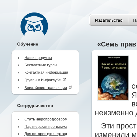
«Семь прав
Обучение
Наши продукты
Бесплатные курсы
Контактная информация
Группы в Инфоклубе
с
Ближайшие трансляции
Я
в
Сотрудничество
неизменно 
Стать инфопродюсером
Эти прост
Партнерская программа
изменили м
Для авторов (экспертов)