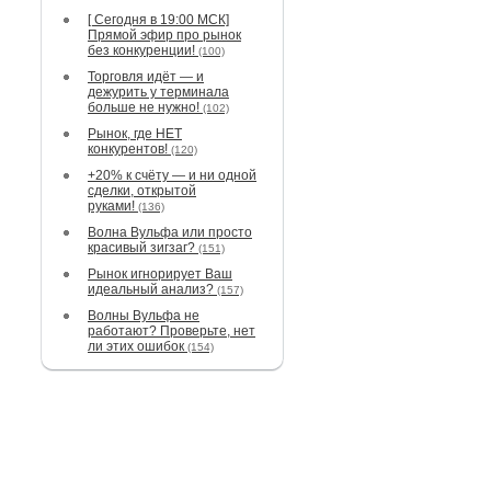
[ Сегодня в 19:00 МСК]
Прямой эфир про рынок
без конкуренции!
(100)
Торговля идёт — и
дежурить у терминала
больше не нужно!
(102)
Рынок, где НЕТ
конкурентов!
(120)
+20% к счёту — и ни одной
сделки, открытой
руками!
(136)
Волна Вульфа или просто
красивый зигзаг?
(151)
Рынок игнорирует Ваш
идеальный анализ?
(157)
Волны Вульфа не
работают? Проверьте, нет
ли этих ошибок
(154)