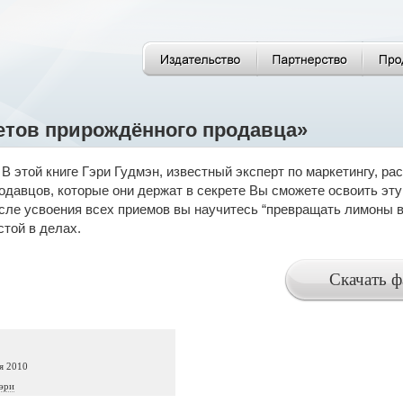
етов прирождённого продавца»
В этой книге Гэри Гудмэн, известный эксперт по маркетингу,
одавцов, которые они держат в секрете Вы сможете освоить эту 
сле усвоения всех приемов вы научитесь “превращать лимоны в
стой в делах.
я 2010
эри