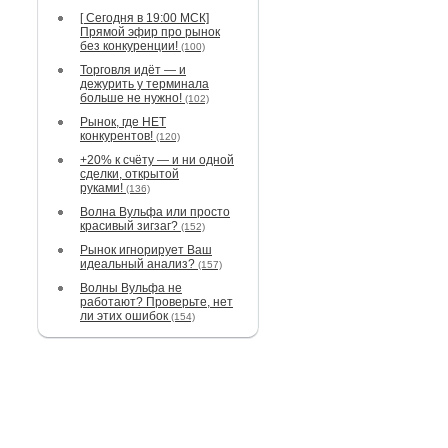
[ Сегодня в 19:00 МСК]
Прямой эфир про рынок
без конкуренции!
(100)
Торговля идёт — и
дежурить у терминала
больше не нужно!
(102)
Рынок, где НЕТ
конкурентов!
(120)
+20% к счёту — и ни одной
сделки, открытой
руками!
(136)
Волна Вульфа или просто
красивый зигзаг?
(152)
Рынок игнорирует Ваш
идеальный анализ?
(157)
Волны Вульфа не
работают? Проверьте, нет
ли этих ошибок
(154)