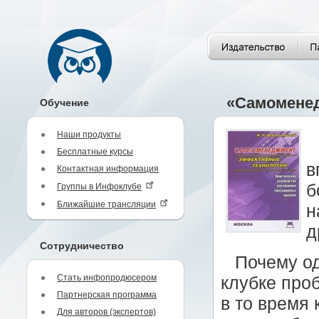
«Самоменед
Обучение
Наши продукты
Бесплатные курсы
в
Контактная информация
б
Группы в Инфоклубе
Ближайшие трансляции
н
д
Сотрудничество
Почему од
Стать инфопродюсером
клубке проб
Партнерская программа
в то время
Для авторов (экспертов)