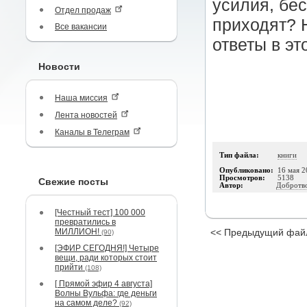
усилия, бес
Отдел продаж
приходят? 
Все вакансии
ответы в эт
Новости
Наша миссия
Лента новостей
Каналы в Телеграм
Тип файла:
книги
Опубликовано:
16 мая 2
Просмотров:
5138
Свежие посты
Автор:
Добротво
[Честный тест] 100 000
превратились в
МИЛЛИОН!
<< Предыдущий фай
(90)
[ЭФИР СЕГОДНЯ!] Четыре
вещи, ради которых стоит
прийти
(108)
[ Прямой эфир 4 августа]
Волны Вульфа: где деньги
на самом деле?
(92)