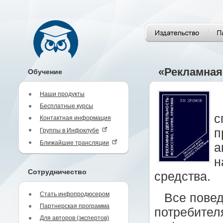
«Рекламная 
Обучение
Наши продукты
Бесплатные курсы
с
Контактная информация
п
Группы в Инфоклубе
Ближайшие трансляции
а
н
Сотрудничество
средства.
Стать инфопродюсером
Все повед
Партнерская программа
потребител
Для авторов (экспертов)