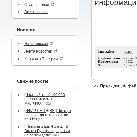
информаци
Отдел продаж
Все вакансии
Новости
Наша миссия
Лента новостей
Тип файла:
книги
Опубликовано:
27 мая 2
Каналы в Телеграм
Просмотров:
48532
Автор:
Хромов 
Свежие посты
<< Предыдущий фай
[Честный тест] 100 000
превратились в
МИЛЛИОН!
(32)
[ЭФИР СЕГОДНЯ!] Четыре
вещи, ради которых стоит
прийти
(96)
[ Прямой эфир 4 августа]
Волны Вульфа: где деньги
на самом деле?
(80)