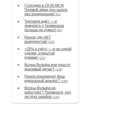
[ Сегодня в 19:00 МСК]
Прямой эфир про рынок
без конкуренции!
(91)
Торговля идёт — и
дежурить у терминала
больше не нужно!
(95)
Рынок, где НЕТ
конкурентов!
(115)
+20% к счёту — и ни одной
сделки, открытой
руками!
(131)
Волна Вульфа или просто
красивый зигзаг?
(146)
Рынок игнорирует Ваш
идеальный анализ?
(148)
Волны Вульфа не
работают? Проверьте, нет
ли этих ошибок
(146)