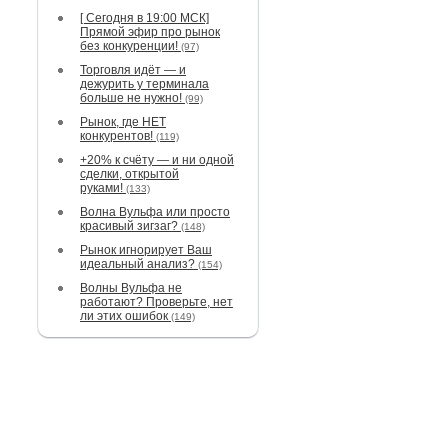
[ Сегодня в 19:00 МСК]
Прямой эфир про рынок
без конкуренции!
(97)
Торговля идёт — и
дежурить у терминала
больше не нужно!
(99)
Рынок, где НЕТ
конкурентов!
(119)
+20% к счёту — и ни одной
сделки, открытой
руками!
(133)
Волна Вульфа или просто
красивый зигзаг?
(148)
Рынок игнорирует Ваш
идеальный анализ?
(154)
Волны Вульфа не
работают? Проверьте, нет
ли этих ошибок
(149)