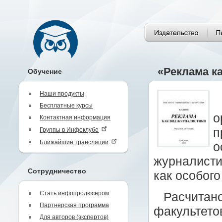
«Реклама к
Обучение
Наши продукты
Бесплатные курсы
о
Контактная информация
п
Группы в Инфоклубе
Ближайшие трансляции
о
журналисти
Сотрудничество
как особого
Стать инфопродюсером
Расчитано
Партнерская программа
факультето
Для авторов (экспертов)