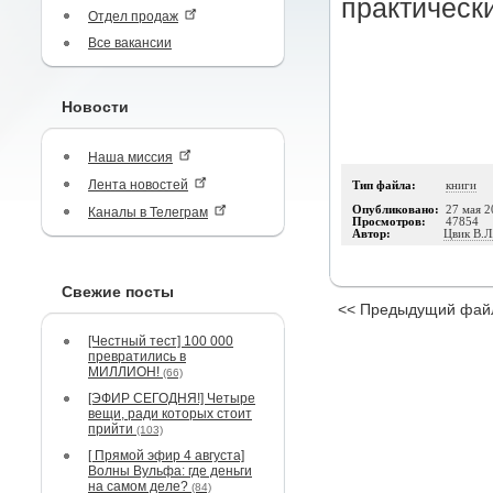
практическ
Отдел продаж
Все вакансии
Новости
Наша миссия
Лента новостей
Тип файла:
книги
Опубликовано:
27 мая 2
Каналы в Телеграм
Просмотров:
47854
Автор:
Цвик В.Л
Свежие посты
<< Предыдущий фай
[Честный тест] 100 000
превратились в
МИЛЛИОН!
(66)
[ЭФИР СЕГОДНЯ!] Четыре
вещи, ради которых стоит
прийти
(103)
[ Прямой эфир 4 августа]
Волны Вульфа: где деньги
на самом деле?
(84)