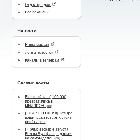
Отдел продаж
Все вакансии
Новости
Наша миссия
Лента новостей
Каналы в Телеграм
Свежие посты
[Честный тест] 100 000
превратились в
МИЛЛИОН!
(88)
[ЭФИР СЕГОДНЯ!] Четыре
вещи, ради которых стоит
прийти
(107)
[ Прямой эфир 4 августа]
Волны Вульфа: где деньги
на самом деле?
(88)