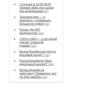
[ Сегодня в 19:00 МСК]
Прямой эфир про рынок
без конкуренции!
(97)
Торговля идёт — и
дежурить у терминала
больше не нужно!
(99)
Рынок, где НЕТ
конкурентов!
(119)
+20% к счёту — и ни одной
сделки, открытой
руками!
(134)
Волна Вульфа или просто
красивый зигзаг?
(150)
Рынок игнорирует Ваш
идеальный анализ?
(155)
Волны Вульфа не
работают? Проверьте, нет
ли этих ошибок
(152)