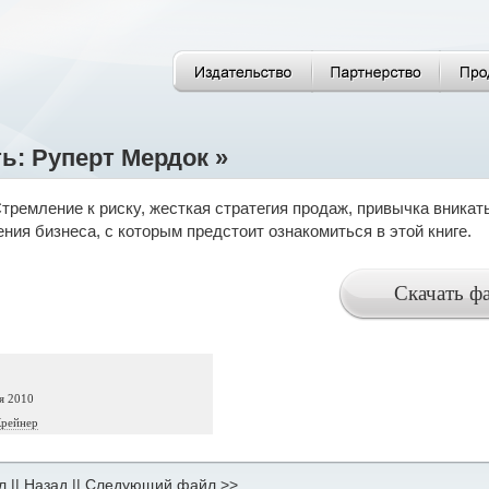
ь: Руперт Мердок »
тремление к риску, жесткая стратегия продаж, привычка вникат
ения бизнеса, с которым предстоит ознакомиться в этой книге.
я 2010
Крейнер
л
||
Назад
||
Следующий файл >>