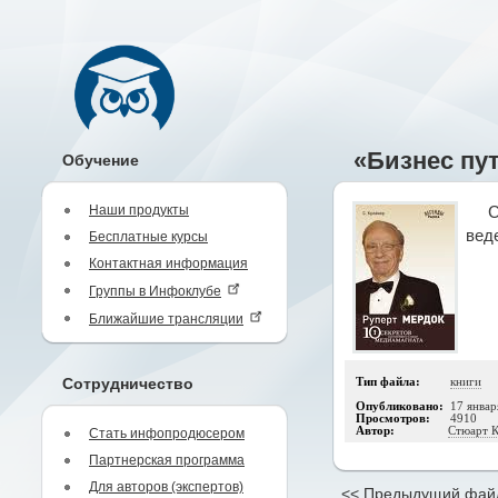
«Бизнес пут
Обучение
Наши продукты
С
вед
Бесплатные курсы
Контактная информация
Группы в Инфоклубе
Ближайшие трансляции
Сотрудничество
Тип файла:
книги
Опубликовано:
17 январ
Просмотров:
4910
Автор:
Стюарт 
Стать инфопродюсером
Партнерская программа
Для авторов (экспертов)
<< Предыдущий фай