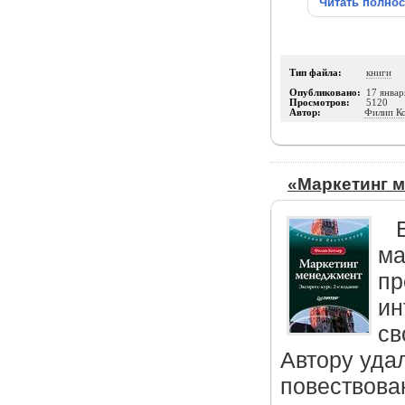
Читать полно
Тип файла:
книги
Опубликовано:
17 январ
Просмотров:
5120
Автор:
Филип К
«Маркетинг м
ма
пр
ин
св
Автору уда
повествован