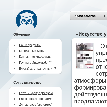
«Искусство 
Обучение
Эт
Наши продукты
Бесплатные курсы
упр
Контактная информация
пре
Группы в Инфоклубе
отн
Ближайшие трансляции
сот
атмосферы 
Сотрудничество
формирова
действующи
Стать инфопродюсером
Партнерская программа
предлагают
Для авторов (экспертов)