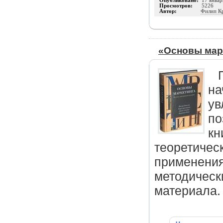
Опубликовано:
17 январ
Просмотров:
5226
Автор:
Филип К
«Основы мар
на
ув
по
кн
теоретичес
применения
методическ
материала.