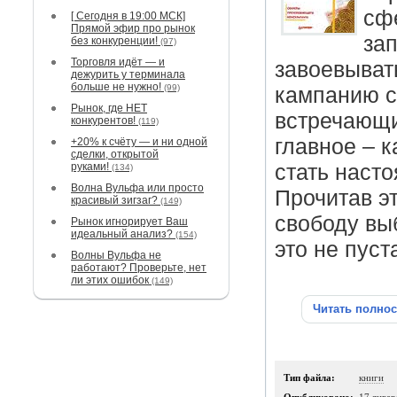
сф
[ Сегодня в 19:00 МСК]
Прямой эфир про рынок
зап
без конкуренции!
(97)
Торговля идёт — и
завоевыват
дежурить у терминала
больше не нужно!
(99)
кампанию св
Рынок, где НЕТ
встречающи
конкурентов!
(119)
главное – к
+20% к счёту — и ни одной
сделки, открытой
руками!
стать наст
(134)
Волна Вульфа или просто
Прочитав эт
красивый зигзаг?
(149)
свободу вы
Рынок игнорирует Ваш
идеальный анализ?
(154)
это не пуст
Волны Вульфа не
работают? Проверьте, нет
ли этих ошибок
(149)
Читать полно
Тип файла:
книги