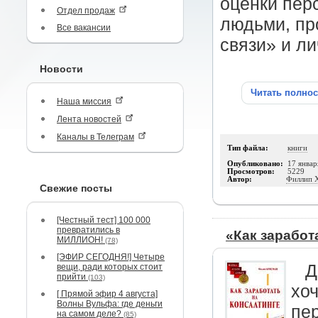
оценки пер
Отдел продаж
людьми, пр
Все вакансии
связи» и л
Новости
Читать полно
Наша миссия
Лента новостей
Каналы в Телеграм
Тип файла:
книги
Опубликовано:
17 январ
Просмотров:
5229
Автор:
Филлип Х
Свежие посты
[Честный тест] 100 000
превратились в
«Как заработ
МИЛЛИОН!
(78)
[ЭФИР СЕГОДНЯ!] Четыре
Д
вещи, ради которых стоит
прийти
(103)
хоч
[ Прямой эфир 4 августа]
Волны Вульфа: где деньги
пе
на самом деле?
(85)