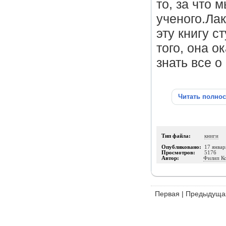
то, за что 
ученого.Ла
эту книгу с
того, она о
знать все о
Читать полно
Тип файла:
книги
Опубликовано:
17 январ
Просмотров:
5176
Автор:
Филип К
Первая
|
Предыдуща