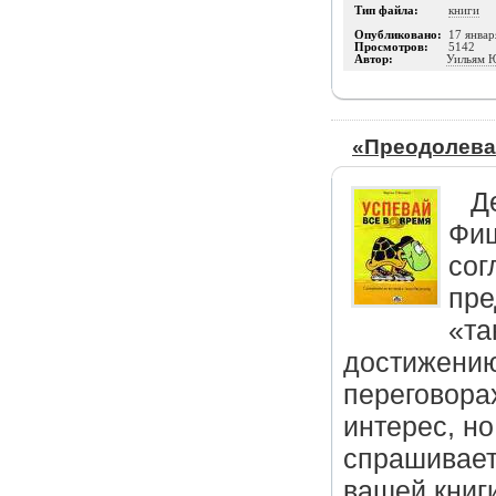
Тип файла:
книги
Опубликовано:
17 январ
Просмотров:
5142
Автор:
Уильям 
«Преодолева
Д
Фиш
сог
пре
«та
достижени
переговора
интерес, но
спрашивает:
вашей книги