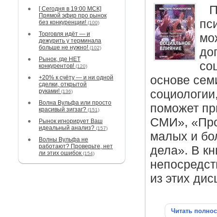
П
[ Сегодня в 19:00 МСК]
Прямой эфир про рынок
пс
без конкуренции!
(100)
Торговля идёт — и
мо
дежурить у терминала
больше не нужно!
(102)
до
Рынок, где НЕТ
со
конкурентов!
(120)
основе сем
+20% к счёту — и ни одной
сделки, открытой
руками!
социологии
(136)
Волна Вульфа или просто
поможет при
красивый зигзаг?
(151)
СМИ», «Про
Рынок игнорирует Ваш
идеальный анализ?
(157)
малых и бо
Волны Вульфа не
работают? Проверьте, нет
дела». В к
ли этих ошибок
(154)
непосредст
из этих дис
Читать полно