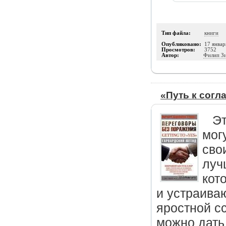
Тип файла:
книги
Опубликовано:
17 январ
Просмотров:
3752
Автор:
Филип З
«Путь к согл
Эт
мог
сво
луч
кот
и устраива
яростной с
можно дать