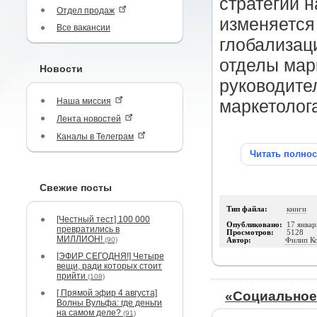
стратегии 
Отдел продаж
изменяется 
Все вакансии
глобализац
отделы мар
Новости
руководите
Наша миссия
маркетолог
Лента новостей
Каналы в Телеграм
Читать полно
Свежие посты
Тип файла:
книги
[Честный тест] 100 000
Опубликовано:
17 январ
превратились в
Просмотров:
5128
МИЛЛИОН!
(90)
Автор:
Филип К
[ЭФИР СЕГОДНЯ!] Четыре
вещи, ради которых стоит
прийти
(108)
[ Прямой эфир 4 августа]
«Социальное
Волны Вульфа: где деньги
на самом деле?
(91)