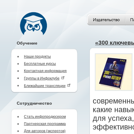
«300 ключевы
Обучение
Наши продукты
Бесплатные курсы
Контактная информация
Группы в Инфоклубе
Ближайшие трансляции
современны
Сотрудничество
какие навы
для успеха,
Стать инфопродюсером
Партнерская программа
эффективно
Для авторов (экспертов)