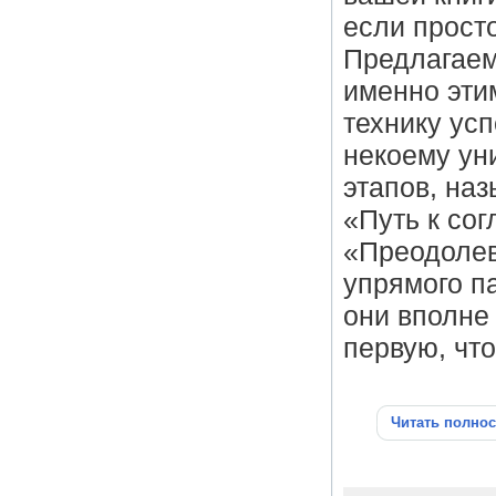
если прост
Предлагаем
именно эти
технику ус
некоему ун
этапов, на
«Путь к сог
«Преодолев
упрямого па
они вполне
первую, чт
Читать полно