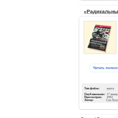
«Радикальны
Читать полно
Тип файла:
книги
Опубликовано:
17 январ
Просмотров:
4982
Автор:
Сэм Хилл