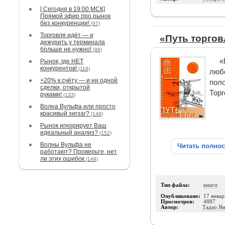
[ Сегодня в 19:00 МСК]
Прямой эфир про рынок
без конкуренции!
(97)
Торговля идёт — и
«Путь торгов
дежурить у терминала
больше не нужно!
(98)
«
Рынок, где НЕТ
конкурентов!
(118)
любо
+20% к счёту — и ни одной
поло
сделки, открытой
Торг
руками!
(133)
Волна Вульфа или просто
красивый зигзаг?
(148)
Рынок игнорирует Ваш
идеальный анализ?
(152)
Волны Вульфа не
Читать полно
работают? Проверьте, нет
ли этих ошибок
(149)
Тип файла:
книги
Опубликовано:
17 январ
Просмотров:
4887
Автор:
Тадао Я