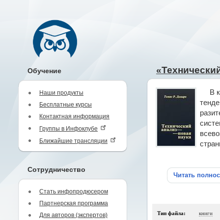
«Технический
Обучение
В 
Наши продукты
тенде
Бесплатные курсы
разит
Контактная информация
систе
Группы в Инфоклубе
всево
Ближайшие трансляции
стран
Сотрудничество
Читать полно
Стать инфопродюсером
Партнерская программа
Тип файла:
книги
Для авторов (экспертов)