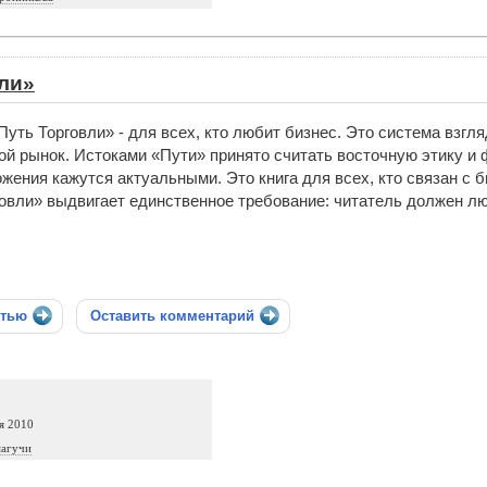
ли»
Путь Торговли» - для всех, кто любит бизнес. Это система взг
й рынок. Истоками «Пути» принято считать восточную этику и ф
жения кажутся актуальными. Это книга для всех, кто связан с б
овли» выдвигает единственное требование: читатель должен лю
стью
Оставить комментарий
я 2010
магучи