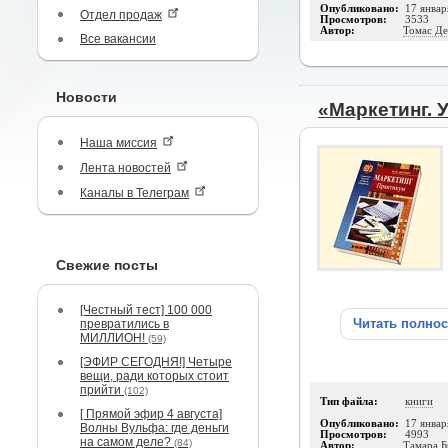
Опубликовано:
17 январ
Отдел продаж
Просмотров:
3533
Автор:
Томас Д
Все вакансии
Новости
«Маркетинг. 
Наша миссия
Лента новостей
Каналы в Телеграм
Свежие посты
[Честный тест] 100 000
Читать полно
превратились в
МИЛЛИОН!
(59)
[ЭФИР СЕГОДНЯ!] Четыре
вещи, ради которых стоит
прийти
(102)
Тип файла:
книги
[ Прямой эфир 4 августа]
Опубликовано:
17 январ
Волны Вульфа: где деньги
Просмотров:
4993
на самом деле?
(84)
Автор:
Тамара Б