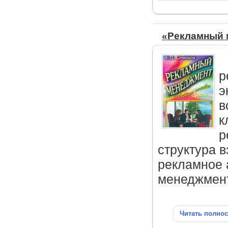
«Рекламный 
р
э
в
к
р
структура 
рекламное 
менеджмент
Читать полно