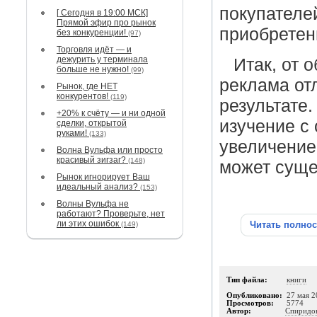
покупателе
[ Сегодня в 19:00 МСК]
Прямой эфир про рынок
приобретен
без конкуренции!
(97)
Торговля идёт — и
дежурить у терминала
Итак, от
больше не нужно!
(99)
реклама от
Рынок, где НЕТ
конкурентов!
(119)
результате
+20% к счёту — и ни одной
изучение с
сделки, открытой
руками!
(133)
увеличение
Волна Вульфа или просто
красивый зигзаг?
(148)
может суще
Рынок игнорирует Ваш
идеальный анализ?
(153)
Волны Вульфа не
работают? Проверьте, нет
ли этих ошибок
Читать полно
(149)
Тип файла:
книги
Опубликовано:
27 мая 2
Просмотров:
5774
Автор:
Спиридо