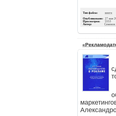
Тип файла:
книги
Опубликовано:
27 мая 2
Просмотров:
5553
Автор:
Семенов 
«Рекламодат
с
т
о
маркетинго
Александр