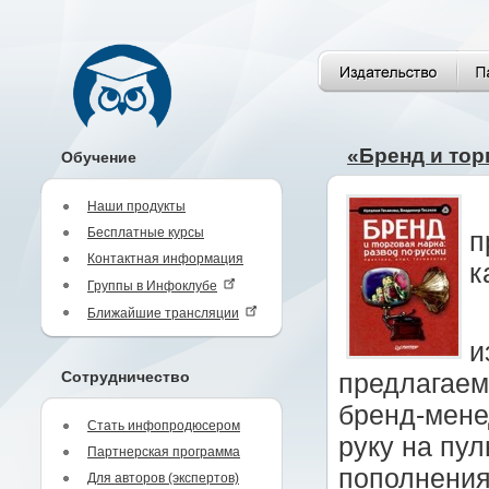
«Бренд и тор
Обучение
Наши продукты
Бесплатные курсы
п
Контактная информация
к
Группы в Инфоклубе
Ближайшие трансляции
и
Сотрудничество
предлагаем
бренд-мене
Стать инфопродюсером
руку на пу
Партнерская программа
пополнения
Для авторов (экспертов)