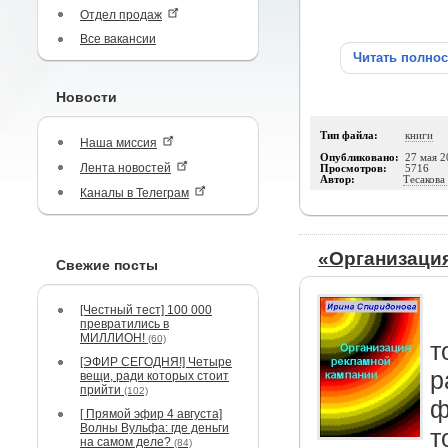
Отдел продаж
Все вакансии
Читать полно
Новости
Тип файла:
книги
Наша миссия
Опубликовано:
27 мая 2
Лента новостей
Просмотров:
5716
Автор:
Тесакова
Каналы в Телеграм
«Организаци
Свежие посты
[Честный тест] 100 000
превратились в
МИЛЛИОН!
(60)
т
[ЭФИР СЕГОДНЯ!] Четыре
р
вещи, ради которых стоит
прийти
(102)
ф
[ Прямой эфир 4 августа]
Волны Вульфа: где деньги
т
на самом деле?
(84)