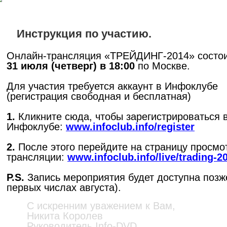
Инструкция по участию.
Онлайн-трансляция «ТРЕЙДИНГ-2014» состо
31 июля (четверг) в 18:00
по Москве.
Для участия требуется аккаунт в Инфоклубе
(регистрация свободная и бесплатная)
1.
Кликните сюда, чтобы зарегистрироваться 
Инфоклубе:
www.infoclub.info/register
2.
После этого перейдите на страницу просмо
трансляции:
www.infoclub.info/live/trading-2
P.S.
Запись мероприятия будет доступна позж
первых числах августа).
С искренним уважением к Вам,
Никита Королев
Руководитель Info-DVD