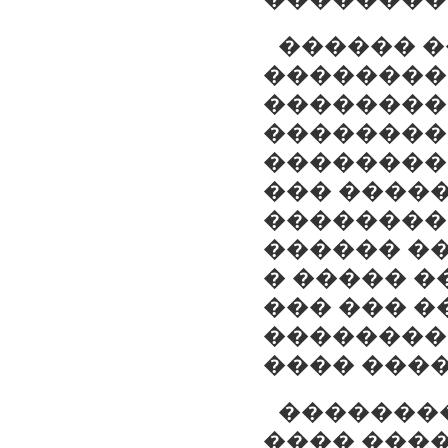
������ �
��������
���������
��������
��������
��� �����
���������
������ ��
� ����� �
��� ��� �
��������,
���� ���
�������
���� ����