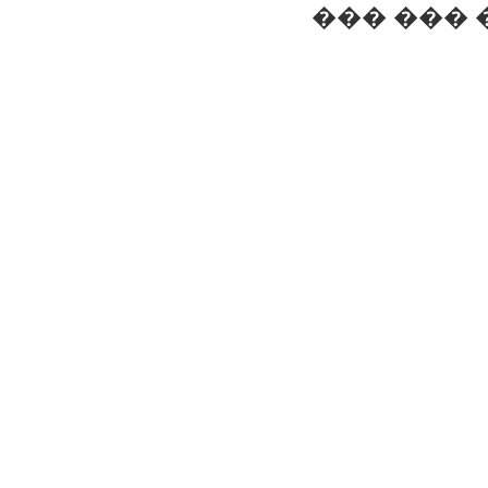
��� ��� 