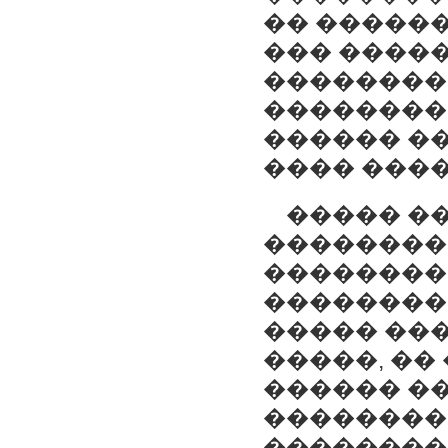
�� �����
��� ����
��������
���������
������ �
���� ���
����� �
��������
��������
��������
����� ��
�����, ��
������ ��
��������
��������