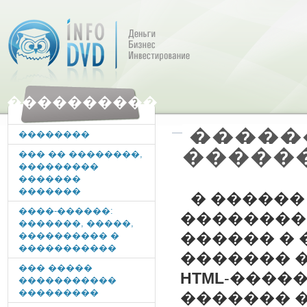
����������
�����
��������
�����
��� �� ��������,
���������
�������
�������
� ������
����-������:
���������
�������, �����,
������ � 
���������� �
�����������
������� �
��� �����
HTML
-����
�����������
���������
������� �