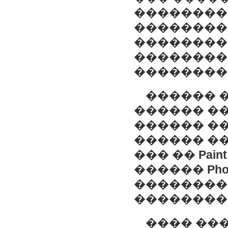
��������
��������
��������
��������
��������
������ 
������ �
������ �
������ �
��� ��
Pain
������
Pho
��������
��������
���� ���