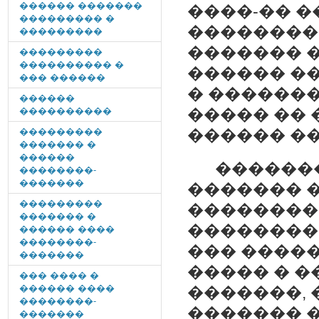
������ �������
����-�� �
��������� �
���������
���������
������� 
���������
���������� �
������ ��
��� ������
� �������
������
����������
����� �� 
���������
������ �
������� �
������
�������
��������-
�������
������� �
���������
��������
������� �
���������
������ ����
��������-
��� �����
�������
����� � ��
��� ���� �
������ ����
�������, 
��������-
������� 
�������