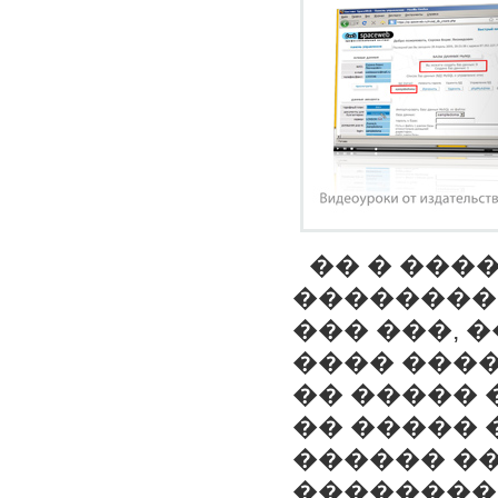
�� � ���
���������
��� ���, 
���� ���
�� ����� 
�� �����
������ ��
��������