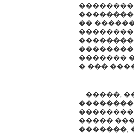
���������
��������
�� �����
��������
��������
��������
������� 
� ��� ���
�����, �
���������
��������
����� ���
�������, 