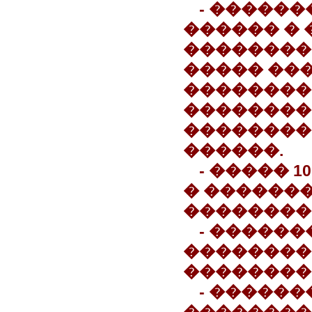
- �����
������ � 
��������
����� ��
��������
��������.
��������
������.
- ����� 
� ������
���������
- �����
��������
��������
- �����