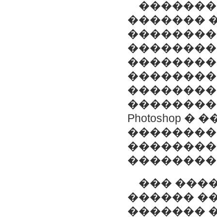
������� �
������� �
��������
��������
��������
�������� 
��������
��������
Photoshop 
��������
��������
��������
��� ����
������ ��
������� 