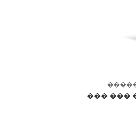
����
��� ��� 