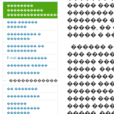
����� ��
��������
�����������
��������
������������������
������� �
��� ������
�����, ��
������
����� � �
��������� �
�������
������ �
��������� ��
���������
��� �����
E-mail ���������
����� ���
������� �����
����� ���
����������
��������
�������������
����� ��
�� �������
���������
����������
����� ���
������
���� ���
����������
�����. ��
�������