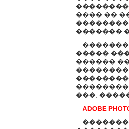
�������� 
���� �� �
��������
������� �
�������
����� ��
������ �
��������
���������
��������
���, ����
ADOBE PHOT
������