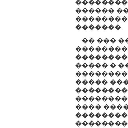
���������
������ �
���������
�������.
�� ��� �
��������
��������
����� � �
��������
����� ��
��������
��������
���� ���
��������,
��������