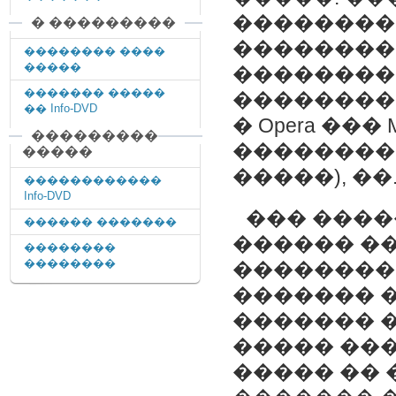
��������
� ���������
��������
�������� ����
�����
��������
������� �����
���������
�� Info-DVD
�
Opera
���
���������
�������� 
�����
�����), ��..
������������
Info-DVD
��� ����
������ �������
������ �
��������
��������
��������
������� �
������� 
����� ���
����� ��