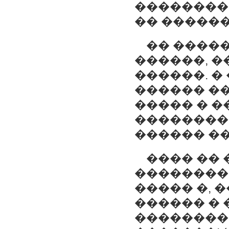
��������
�� ������
�� �����
������, �
������. �
������ ��
����� � 
��������
������ ��
���� �� 
���������
����� �, 
������ � 
��������