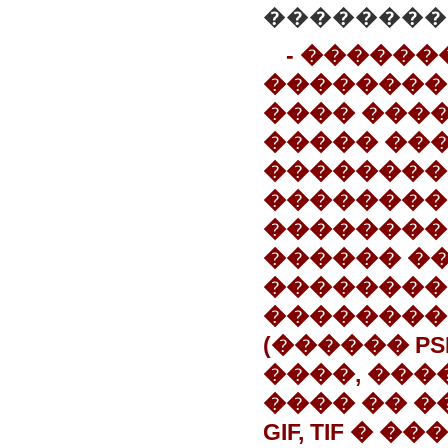
���������
- �����
��������
���� ���
����� ���
��������
��������
��������
������ ��
��������
��������
(������ PS
����, ���
���� �� �
GIF, TIF � �