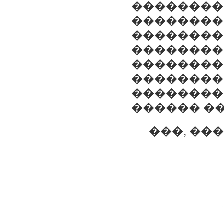
��������
��������
��������
��������
��������
��������
��������
������ �
���, ��