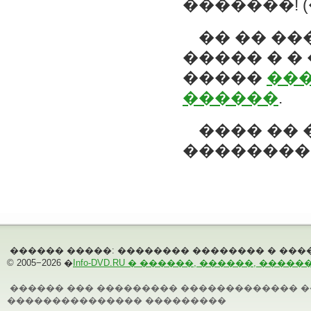
�������
!
�� �� ��
����� � �
�����
��
������
.
���� ��
���������
������ �����: �������� �������� � ���
© 2005−
2026
�
Info-DVD.RU � ������, ������, �����
������ ��� ��������� ������������� �
��������������� ���������