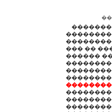
��
�������
��������
��������
��� �� ��
������ ��
��������
��������
��������
��������
��������
��������
��������