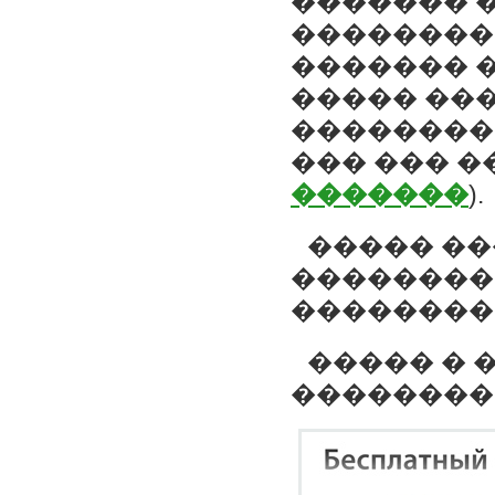
������� �
��������
������� �
����� ��
��������
��� ��� �
�������
).
����� ��
��������
��������
����� � 
��������