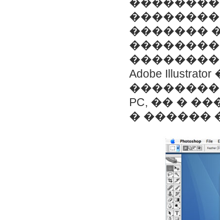
��������
���������
������� 
��������
��������� ��
Adobe Illus
��������
PC, �� � ��
� ������ 