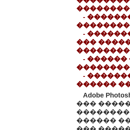
��������
��������
- �����
��������
- �����
��� ����
��������
- ������
�������� P
- �����
������ �
Adobe Photos
��� ����
��������
������ �
��� ����