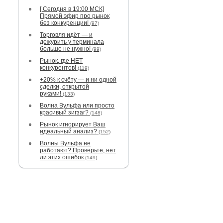
[ Сегодня в 19:00 МСК]
Прямой эфир про рынок
без конкуренции!
(97)
Торговля идёт — и
дежурить у терминала
больше не нужно!
(99)
Рынок, где НЕТ
конкурентов!
(119)
+20% к счёту — и ни одной
сделки, открытой
руками!
(133)
Волна Вульфа или просто
красивый зигзаг?
(148)
Рынок игнорирует Ваш
идеальный анализ?
(152)
Волны Вульфа не
работают? Проверьте, нет
ли этих ошибок
(149)