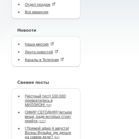
Отдел продаж
Все вакансии
Новости
Наша миссия
Лента новостей
Каналы в Телеграм
Свежие посты
[Честный тест] 100 000
превратились в
МИЛЛИОН!
(59)
[ЭФИР СЕГОДНЯ!] Четыре
вещи, ради которых стоит
прийти
(102)
[ Прямой эфир 4 августа]
Волны Вульфа: где деньги
на самом деле?
(84)