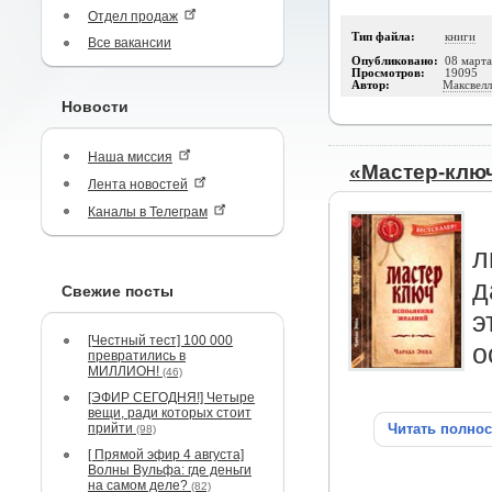
Отдел продаж
Тип файла:
книги
Все вакансии
Опубликовано:
08 март
Просмотров:
19095
Автор:
Максвел
Новости
Наша миссия
«Мастер-клю
Лента новостей
Каналы в Телеграм
л
д
Свежие посты
э
[Честный тест] 100 000
о
превратились в
МИЛЛИОН!
(46)
[ЭФИР СЕГОДНЯ!] Четыре
вещи, ради которых стоит
прийти
Читать полно
(98)
[ Прямой эфир 4 августа]
Волны Вульфа: где деньги
на самом деле?
(82)