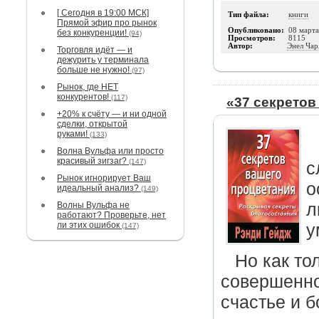
[ Сегодня в 19:00 МСК]
Тип файла:
книги
Прямой эфир про рынок
Опубликовано:
08 март
без конкуренции!
(94)
Просмотров:
8115
Автор:
Энел Чар
Торговля идёт — и
дежурить у терминала
больше не нужно!
(97)
Рынок, где НЕТ
конкурентов!
(117)
«37 секретов
+20% к счёту — и ни одной
сделки, открытой
руками!
(133)
Волна Вульфа или просто
красивый зигзаг?
(147)
с
Рынок игнорирует Ваш
о
идеальный анализ?
(149)
Волны Вульфа не
л
работают? Проверьте, нет
ли этих ошибок
у
(147)
Но как то
совершенно
счастье и б