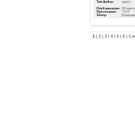
Тип файла:
книги
Опубликовано:
08 март
Просмотров:
7519
Автор:
Осипенк
1
|
2
|
3
|
4
|
5
|
6
|
Сл