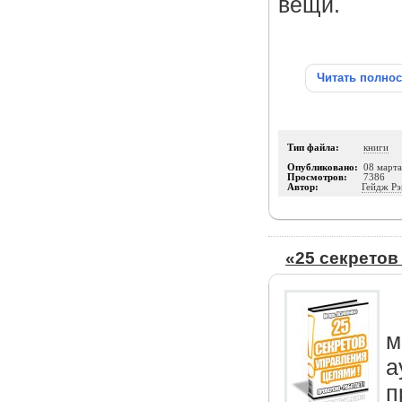
вещи.
Читать полно
Тип файла:
книги
Опубликовано:
08 март
Просмотров:
7386
Автор:
Гейдж Р
«25 секретов
м
а
п