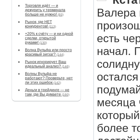
Кста
Торговля идёт — и
Валера 
дежурить у терминала
больше не нужно!
(93)
произош
Рынок, где НЕТ
конкурентов!
(113)
+20% к счёту — и ни одной
есть че
сделки, открытой
руками!
(130)
начал. 
Волна Вульфа или просто
красивый зигзаг?
(144)
солидну
Рынок игнорирует Ваш
идеальный анализ?
(146)
остался
Волны Вульфа не
работают? Проверьте, нет
ли этих ошибок
(142)
подумай
Деньги в трейдинге — не
там, где Вы думаете
(160)
месяца 
который
более т