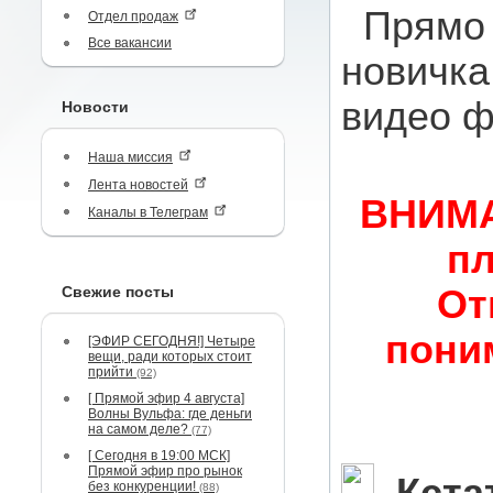
Прямо 
Отдел продаж
Все вакансии
новичка
видео ф
Новости
Наша миссия
Лента новостей
ВНИМА
Каналы в Телеграм
пл
Свежие посты
От
пони
[ЭФИР СЕГОДНЯ!] Четыре
вещи, ради которых стоит
прийти
(92)
[ Прямой эфир 4 августа]
Волны Вульфа: где деньги
на самом деле?
(77)
[ Сегодня в 19:00 МСК]
Прямой эфир про рынок
без конкуренции!
(88)