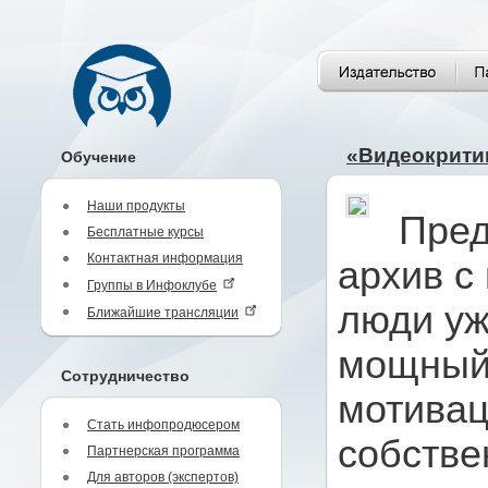
«Видеокритик
Обучение
Наши продукты
Пред
Бесплатные курсы
Контактная информация
архив с
Группы в Инфоклубе
люди уж
Ближайшие трансляции
мощный
Сотрудничество
мотивац
Стать инфопродюсером
собстве
Партнерская программа
Для авторов (экспертов)