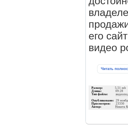
достойн
владеле
продажи
его сай
видео ро
Читать полно
Размер:
5,51 mb
Длина:
09:28
Тип файла:
видеопо
Опубликовано:
29 нояб
Просмотров:
23330
Автор:
Никита К