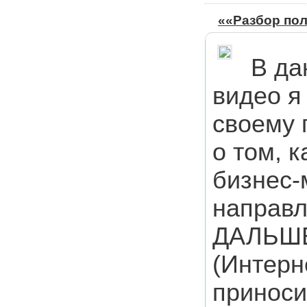
««Разбор пол
В да
видео я
своему 
о том, 
бизнес-
направл
ДАЛЬШЕ,
(Интерн
приноси