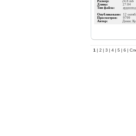
Размер:
24.8 mb
Длина:
27:04
Тип файла:
аудиопо
Опубликовано:
12 октяб
Просмотров:
9799
Автор:
Денис К
1
|
2
|
3
|
4
|
5
|
6
|
Сл