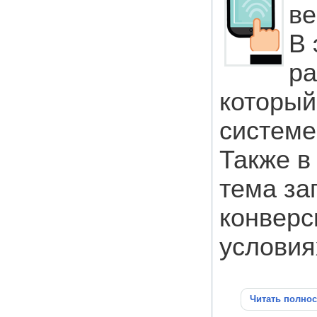
ве
В 
ра
который
системе
Также в
тема за
конверс
условия
Читать полно