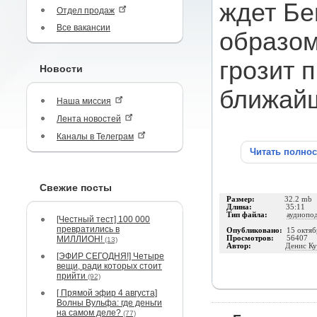
ждет Бе
Отдел продаж
Все вакансии
образом 
грозит 
Новости
ближай
Наша миссия
Лента новостей
Каналы в Телеграм
Читать полно
Свежие посты
Размер:
32.2 mb
Длина:
35:11
Тип файла:
аудиопо
[Честный тест] 100 000
превратились в
Опубликовано:
15 октяб
МИЛЛИОН!
Просмотров:
56407
(13)
Автор:
Денис К
[ЭФИР СЕГОДНЯ!] Четыре
вещи, ради которых стоит
прийти
(92)
[ Прямой эфир 4 августа]
Волны Вульфа: где деньги
на самом деле?
(77)