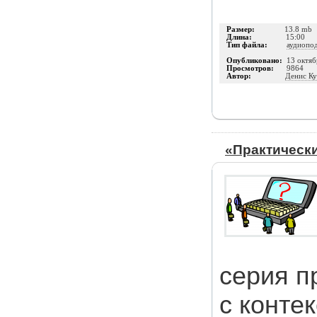
Размер:
13.8 mb
Длина:
15:00
Тип файла:
аудиопо
Опубликовано:
13 октяб
Просмотров:
9864
Автор:
Денис К
«Практически
серия п
с конте