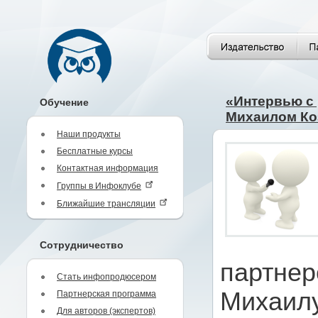
«Интервью с 
Обучение
Михаилом К
Наши продукты
Бесплатные курсы
Контактная информация
Группы в Инфоклубе
Ближайшие трансляции
Сотрудничество
партнер
Стать инфопродюсером
Михаилу
Партнерская программа
Для авторов (экспертов)