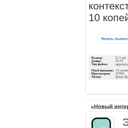
контекс
10 копе
Читать полно
Размер:
22.5 mb
Длина:
24:33
Тип файла:
аудиопо
Опубликовано:
14 октяб
Просмотров:
47996
Автор:
Денис К
«Новый интер
Э