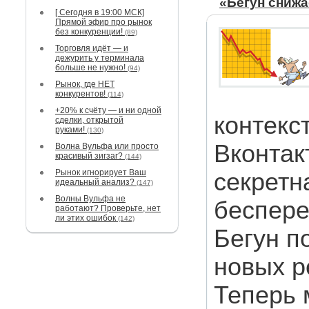
«Бегун снижа
[ Сегодня в 19:00 МСК]
Прямой эфир про рынок
без конкуренции!
(89)
Торговля идёт — и
дежурить у терминала
больше не нужно!
(94)
Рынок, где НЕТ
конкурентов!
(114)
+20% к счёту — и ни одной
контекс
сделки, открытой
руками!
(130)
Вконтакт
Волна Вульфа или просто
красивый зигзаг?
(144)
Рынок игнорирует Ваш
секретн
идеальный анализ?
(147)
Волны Вульфа не
беспере
работают? Проверьте, нет
ли этих ошибок
(142)
Бегун п
новых р
Теперь 