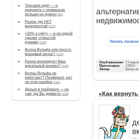
Торговля идёт — и
альтернати
дежурить у терминала
больше не нужно!
(93)
недвижимост
Рынок, где НЕТ
конкурентов!
(113)
+20% к счёту — и ни одной
сделки, открытой
Читать полно
руками!
(128)
Волна Вульфа или просто
красивый зигзаг?
(143)
Рынок игнорирует Ваш
Опубликовано:
13 март
идеальный анализ?
Просмотров:
23854
(146)
Автор:
Автор не
Волны Вульфа не
работают? Проверьте, нет
ли этих ошибок
(141)
Деньги в трейдинге — не
«Как вернуть
там, где Вы думаете
(158)
д
в