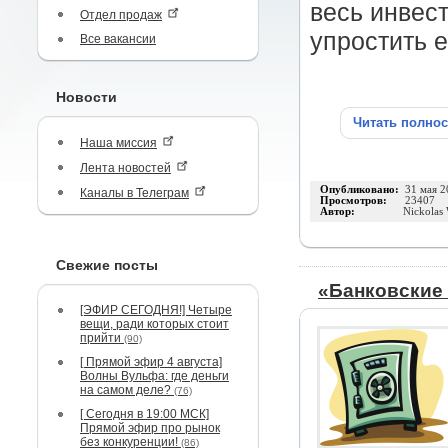
весь инвес
Отдел продаж
упростить е
Все вакансии
Новости
Читать полно
Наша миссия
Лента новостей
Опубликовано:
31 мая 2
Каналы в Телеграм
Просмотров:
23407
Автор:
Nickolas
Свежие посты
«Банковские
[ЭФИР СЕГОДНЯ!] Четыре
вещи, ради которых стоит
прийти
(90)
[ Прямой эфир 4 августа]
Волны Вульфа: где деньги
на самом деле?
(76)
[ Сегодня в 19:00 МСК]
Прямой эфир про рынок
без конкуренции!
(86)