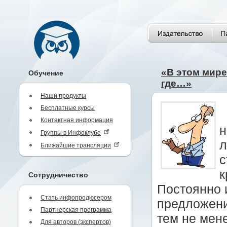
«В этом мире
Обучение
где…»
Наши продукты
Бесплатные курсы
Контактная информация
н
Группы в Инфоклубе
л
Ближайшие трансляции
с
к
Сотрудничество
Постоянно 
Стать инфопродюсером
предложени
Партнерская программа
тем не мене
Для авторов (экспертов)