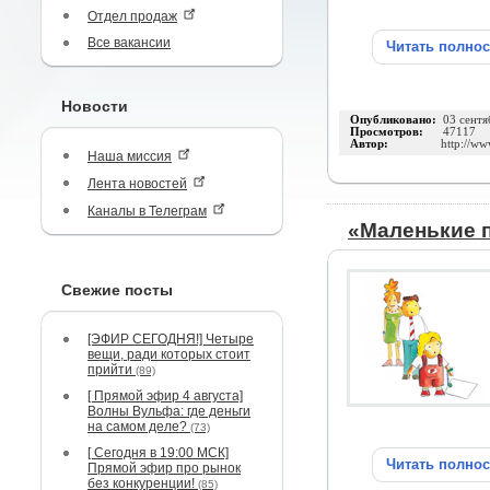
Отдел продаж
Все вакансии
Читать полно
Новости
Опубликовано:
03 сентя
Просмотров:
47117
Автор:
http://ww
Наша миссия
Лента новостей
Каналы в Телеграм
«Маленькие 
Свежие посты
[ЭФИР СЕГОДНЯ!] Четыре
вещи, ради которых стоит
прийти
(89)
[ Прямой эфир 4 августа]
Волны Вульфа: где деньги
на самом деле?
(73)
[ Сегодня в 19:00 МСК]
Читать полно
Прямой эфир про рынок
без конкуренции!
(85)