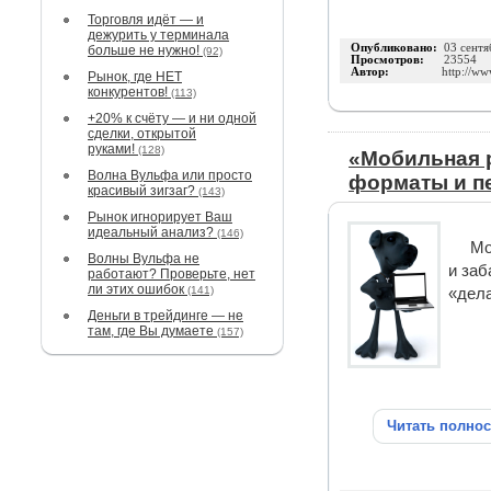
Торговля идёт — и
дежурить у терминала
Опубликовано:
03 сентя
больше не нужно!
(92)
Просмотров:
23554
Автор:
http://ww
Рынок, где НЕТ
конкурентов!
(113)
+20% к счёту — и ни одной
сделки, открытой
руками!
(128)
«Мобильная р
Волна Вульфа или просто
форматы и п
красивый зигзаг?
(143)
Рынок игнорирует Ваш
идеальный анализ?
(146)
Мо
Волны Вульфа не
и заб
работают? Проверьте, нет
ли этих ошибок
(141)
«дела
Деньги в трейдинге — не
там, где Вы думаете
(157)
Читать полно