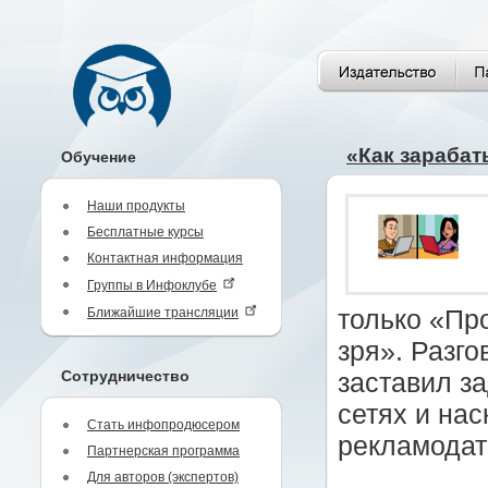
«Как зарабат
Обучение
Наши продукты
Бесплатные курсы
Контактная информация
Группы в Инфоклубе
Ближайшие трансляции
только «Пр
зря». Разг
Сотрудничество
заставил за
сетях и нас
Стать инфопродюсером
рекламодат
Партнерская программа
Для авторов (экспертов)