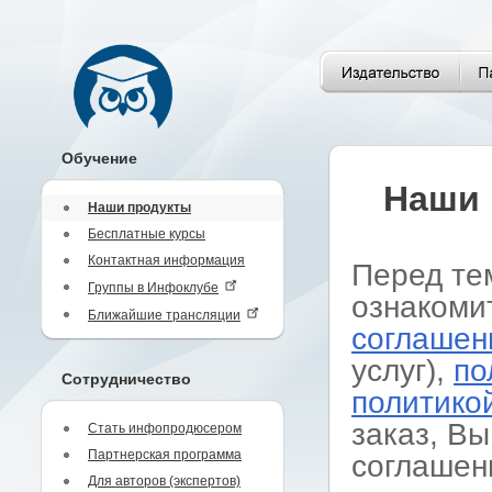
Обучение
Наши 
Наши продукты
Бесплатные курсы
Контактная информация
Перед те
Группы в Инфоклубе
ознакоми
Ближайшие трансляции
соглашен
услуг),
по
Сотрудничество
политико
заказ, Вы
Стать инфопродюсером
Партнерская программа
соглашен
Для авторов (экспертов)