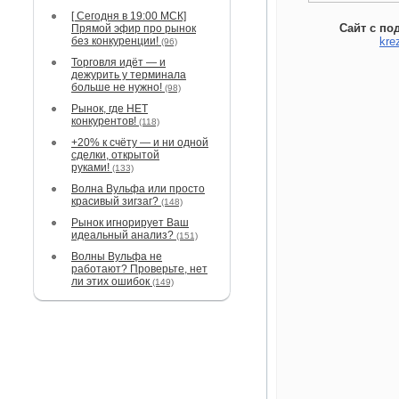
[ Сегодня в 19:00 МСК]
Сайт с по
Прямой эфир про рынок
без конкуренции!
kre
(96)
Торговля идёт — и
дежурить у терминала
больше не нужно!
(98)
Рынок, где НЕТ
конкурентов!
(118)
+20% к счёту — и ни одной
сделки, открытой
руками!
(133)
Волна Вульфа или просто
красивый зигзаг?
(148)
Рынок игнорирует Ваш
идеальный анализ?
(151)
Волны Вульфа не
работают? Проверьте, нет
ли этих ошибок
(149)