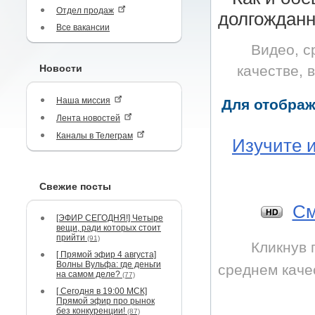
Отдел продаж
долгождан
Все вакансии
Видео, с
Новости
качестве, 
Наша миссия
Для отображ
Лента новостей
Каналы в Телеграм
Изучите 
Свежие посты
Cм
[ЭФИР СЕГОДНЯ!] Четыре
вещи, ради которых стоит
прийти
(91)
Кликнув 
[ Прямой эфир 4 августа]
Волны Вульфа: где деньги
среднем каче
на самом деле?
(77)
[ Сегодня в 19:00 МСК]
Прямой эфир про рынок
без конкуренции!
(87)