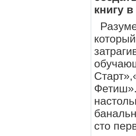
книгу 
Разуме
который
затраги
обучающ
Старт»,
Фетиш»..
настоль
банальн
сто пер