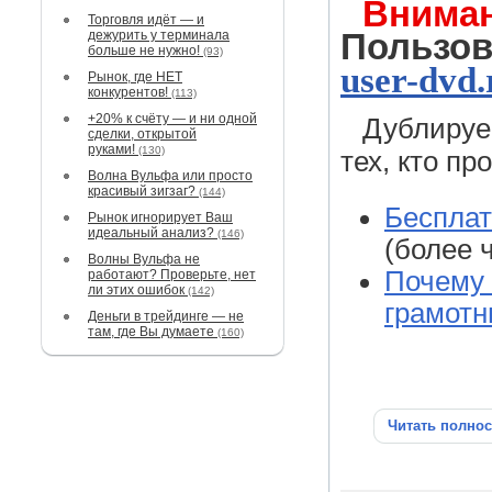
Вниман
Торговля идёт — и
Пользо
дежурить у терминала
больше не нужно!
(93)
user-dvd.
Рынок, где НЕТ
конкурентов!
(113)
+20% к счёту — и ни одной
Дублируе
сделки, открытой
руками!
(130)
тех, кто пр
Волна Вульфа или просто
красивый зигзаг?
(144)
Бесплат
Рынок игнорирует Ваш
идеальный анализ?
(146)
(более 
Волны Вульфа не
Почему 
работают? Проверьте, нет
ли этих ошибок
(142)
грамотн
Деньги в трейдинге — не
там, где Вы думаете
(160)
Читать полно