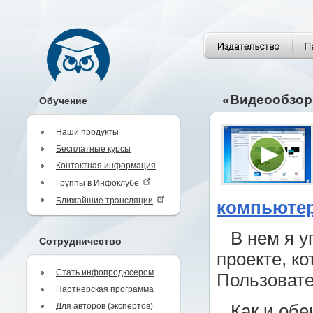
«Видеообзор
Обучение
Наши продукты
Бесплатные курсы
Контактная информация
Группы в Инфоклубе
Ближайшие трансляции
компьютер
В нем я у
Сотрудничество
проекте, к
Стать инфопродюсером
Пользовател
Партнерская программа
Для авторов (экспертов)
Как и об