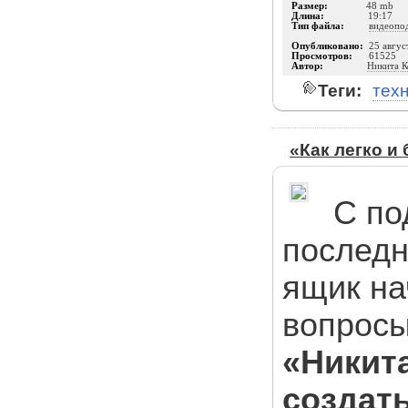
Размер:
48 mb
Длина:
19:17
Тип файла:
видеопо
Опубликовано:
25 авгус
Просмотров:
61525
Автор:
Никита К
Теги:
тех
«Как легко и
С по
последн
ящик на
вопросы
«Никита
создат