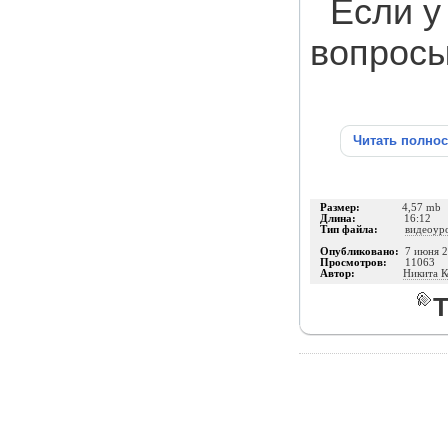
Если у
вопросы
Читать полно
Размер:
4,57 mb
Длина:
16:12
Тип файла:
видеоур
Опубликовано:
7 июня 
Просмотров:
11063
Автор:
Никита К
Т