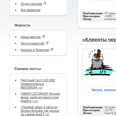
Отдел продаж
Все вакансии
Опубликовано:
07 июня
Просмотров:
24082
Автор:
coolmone
Новости
Наша миссия
«Клиенты чер
Лента новостей
Каналы в Телеграм
Свежие посты
[Честный тест] 100 000
превратились в
МИЛЛИОН!
(86)
Читать полно
[ЭФИР СЕГОДНЯ!] Четыре
вещи, ради которых стоит
прийти
(104)
[ Прямой эфир 4 августа]
Опубликовано:
01 июня
Просмотров:
22570
Волны Вульфа: где деньги
Автор:
Сергей Д
на самом деле?
(86)