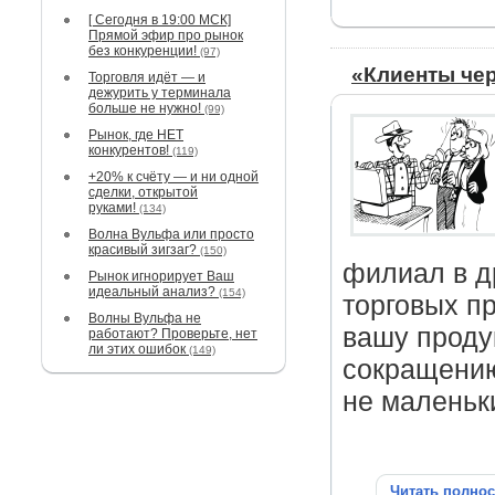
[ Сегодня в 19:00 МСК]
Прямой эфир про рынок
без конкуренции!
(97)
«Клиенты чер
Торговля идёт — и
дежурить у терминала
больше не нужно!
(99)
Рынок, где НЕТ
конкурентов!
(119)
+20% к счёту — и ни одной
сделки, открытой
руками!
(134)
Волна Вульфа или просто
красивый зигзаг?
(150)
филиал в д
Рынок игнорирует Ваш
идеальный анализ?
(154)
торговых п
Волны Вульфа не
вашу проду
работают? Проверьте, нет
ли этих ошибок
(149)
сокращению
не маленьк
Читать полно