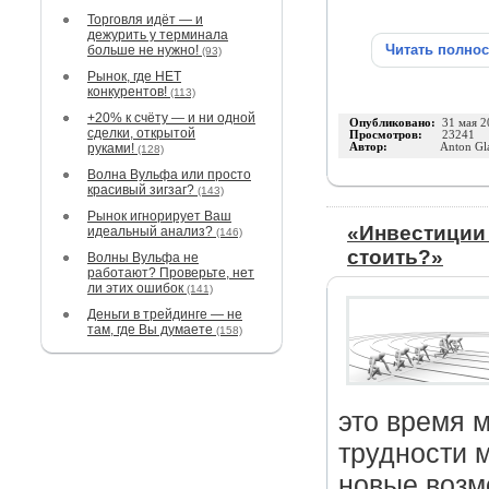
Торговля идёт — и
дежурить у терминала
Читать полно
больше не нужно!
(93)
Рынок, где НЕТ
конкурентов!
(113)
+20% к счёту — и ни одной
Опубликовано:
31 мая 2
сделки, открытой
Просмотров:
23241
руками!
Автор:
Anton Gl
(128)
Волна Вульфа или просто
красивый зигзаг?
(143)
Рынок игнорирует Ваш
«Инвестиции 
идеальный анализ?
(146)
стоить?»
Волны Вульфа не
работают? Проверьте, нет
ли этих ошибок
(141)
Деньги в трейдинге — не
там, где Вы думаете
(158)
это время 
трудности 
новые возм