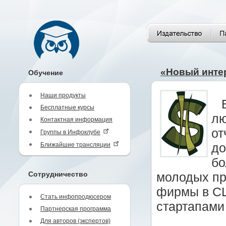
«Новый интер
Обучение
Наши продукты
Бесплатные курсы
лю
Контактная информация
от
Группы в Инфоклубе
Ближайшие трансляции
до
бо
Сотрудничество
молодых пр
фирмы в СШ
Стать инфопродюсером
стартапами 
Партнерская программа
Для авторов (экспертов)