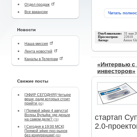
Отдел продаж
Все вакансии
Читать полно
Новости
Опубликовано:
31 мая 2
Просмотров:
22610
Автор:
Anton Gl
Наша миссия
Лента новостей
Каналы в Телеграм
«Интервью с 
инвесторов»
Свежие посты
[ЭФИР СЕГОДНЯ!] Четыре
вещи, ради которых стоит
прийти
(90)
[ Прямой эфир 4 августа]
Волны Вульфа: где деньги
стартап Су
на самом деле?
(76)
2.0-проект
[ Сегодня в 19:00 МСК]
Прямой эфир про рынок
без конкуренции!
(86)