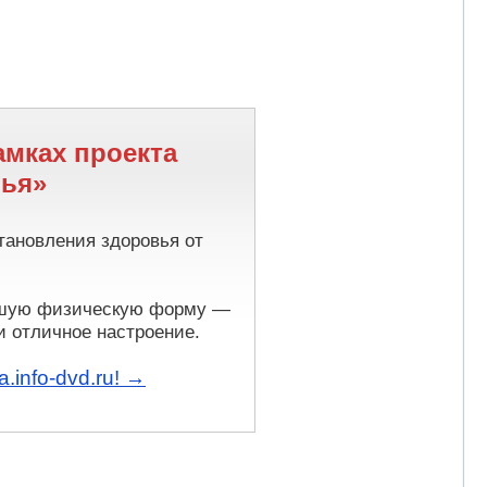
амках проекта
вья»
тановления здоровья от
ошую физическую форму —
и отличное настроение.
.info-dvd.ru! →