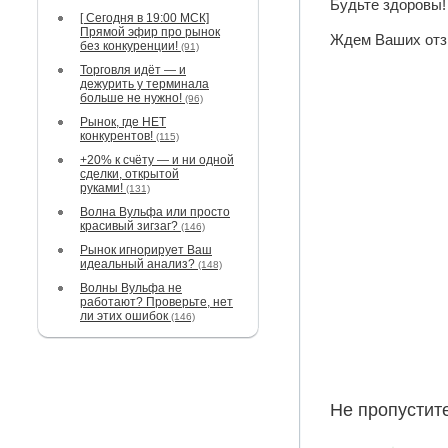
Будьте здоровы!
[ Сегодня в 19:00 МСК]
Прямой эфир про рынок
Ждем Ваших отз
без конкуренции!
(91)
Торговля идёт — и
дежурить у терминала
больше не нужно!
(96)
Рынок, где НЕТ
конкурентов!
(115)
+20% к счёту — и ни одной
сделки, открытой
руками!
(131)
Волна Вульфа или просто
красивый зигзаг?
(146)
Рынок игнорирует Ваш
идеальный анализ?
(148)
Волны Вульфа не
работают? Проверьте, нет
ли этих ошибок
(146)
Не пропустит