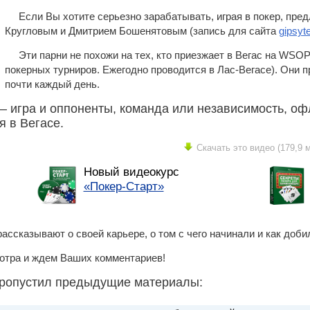
Если Вы хотите серьезно зарабатывать, играя в покер, пр
Кругловым и Дмитрием Бошенятовым (запись для сайта
gipsyt
Эти парни не похожи на тех, кто приезжает в Вегас на WSOP
покерных турниров. Ежегодно проводится в Лас-Вегасе). Они 
почти каждый день.
— игра и оппоненты, команда или независимость, оф
 в Вегасе.
Скачать это видео (179,9 м
Новый видеокурс
«Покер-Старт»
ассказывают о своей карьере, о том с чего начинали и как доби
отра и ждем Ваших комментариев!
 пропустил предыдущие материалы: