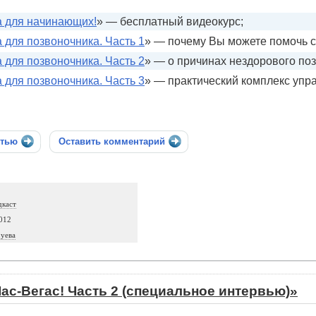
а для начинающих!
» — бесплатный видеокурс;
 для позвоночника. Часть 1
» — почему Вы можете помочь с
 для позвоночника. Часть 2
» — о причинах нездорового по
 для позвоночника. Часть 3
» — практический комплекс упр
стью
Оставить комментарий
дкаст
012
уева
ас-Вегас! Часть 2 (специальное интервью)»