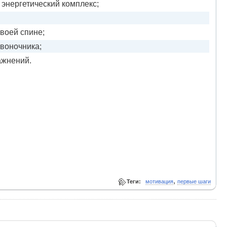
энергетический комплекс;
воей спине;
звоночника;
ажнений.
,
Теги:
мотивация
первые шаги