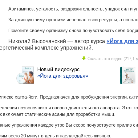
Авитаминоз, усталость, раздражительность, упадок сил и 
За длинную зиму организм исчерпал свои ресурсы, а пополн
Помогите своему организму снова почувствовать себя бодр
Николай Высочанский — автор курса
«Йога для 
ергетический комплекс упражнений.
Скачать это видео (217,1 м
Новый видеокурс
«Йога для здоровья»
мплекс хатха-йоги. Предназначен для пробуждения энергии, акт
епления позвоночника и опорно-двигательного аппарата. Этот к
ак включает статические асаны для проработки мышц.
ные упражнения каждое утро Вы скоро почувствуете прилив си
иям всего 20 минут в день и наслаждайтесь жизнью.