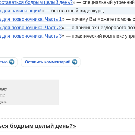
 оставаться бодрым целый день?
» — специальный утренний 
а для начинающих!
» — бесплатный видеокурс;
 для позвоночника. Часть 1
» — почему Вы можете помочь с
 для позвоночника. Часть 2
» — о причинах нездорового по
 для позвоночника. Часть 3
» — практический комплекс упр
стью
Оставить комментарий
дкаст
012
уева
ться бодрым целый день?»