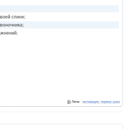
воей спине;
звоночника;
ажнений.
,
Теги:
мотивация
первые шаги