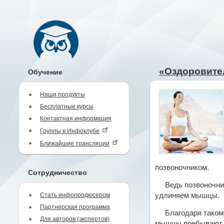
«Оздоровител
Обучение
Наши продукты
Бесплатные курсы
Контактная информация
Группы в Инфоклубе
Ближайшие трансляции
позвоночником.
Сотрудничество
Ведь позвоночни
Стать инфопродюсером
удлиняем мышцы.
Партнерская программа
Благодаря таком
Для авторов (экспертов)
мышцы пребывают в