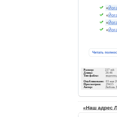
«
Йог
«
Йога
«
Йога
«
Йога
Читать полно
Размер:
227 mb
Длина:
26:46
Тип файла:
видеопо
Опубликовано:
03 мая 2
Просмотров:
29415
Автор:
Любовь З
«Наш адрес Л