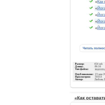
«
Как
«
Йог
«
Йога
«
Йога
«
Йога
Читать полно
Размер:
454 mb
Длина:
86:16
Тип файла:
видеопо
Опубликовано:
23 мая 2
Просмотров:
50353
Автор:
Любовь З
«Как остава