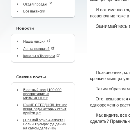
Отдел продаж
И вот именно тог
Все вакансии
позвоночник тоже в
Занимайтесь 
Новости
Наша миссия
Лента новостей
Каналы в Телеграм
Позвоночник, ко
Свежие посты
крепкие мышцы уде
Таким образом мы
[Честный тест] 100 000
превратились в
МИЛЛИОН!
(42)
Это называется 
одновременно раст
[ЭФИР СЕГОДНЯ!] Четыре
вещи, ради которых стоит
прийти
(96)
Как видите, все 
[ Прямой эфир 4 августа]
сделать? Правильно
Волны Вульфа: где деньги
на самом деле?
(80)