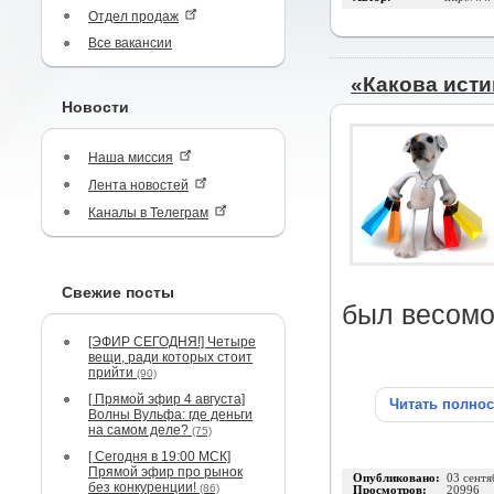
Отдел продаж
Все вакансии
«Какова исти
Новости
Наша миссия
Лента новостей
Каналы в Телеграм
Свежие посты
был весомо
[ЭФИР СЕГОДНЯ!] Четыре
вещи, ради которых стоит
прийти
(90)
[ Прямой эфир 4 августа]
Читать полно
Волны Вульфа: где деньги
на самом деле?
(75)
[ Сегодня в 19:00 МСК]
Прямой эфир про рынок
Опубликовано:
03 сентя
без конкуренции!
(86)
Просмотров:
20996