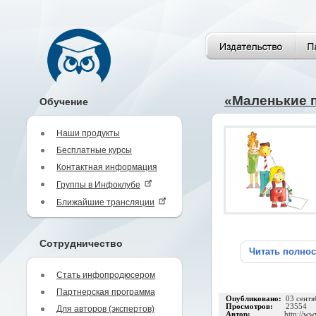
«Маленькие 
Обучение
Наши продукты
Бесплатные курсы
Контактная информация
Группы в Инфоклубе
Ближайшие трансляции
Сотрудничество
Читать полно
Стать инфопродюсером
Партнерская программа
Опубликовано:
03 сентя
Просмотров:
23554
Для авторов (экспертов)
Автор:
http://ww