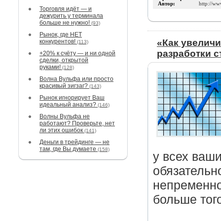
Автор:
http://ww
Торговля идёт — и
дежурить у терминала
больше не нужно!
(93)
Рынок, где НЕТ
«Как увеличи
конкурентов!
(113)
разработки с
+20% к счёту — и ни одной
сделки, открытой
руками!
(128)
Волна Вульфа или просто
красивый зигзаг?
(143)
Рынок игнорирует Ваш
идеальный анализ?
(146)
Волны Вульфа не
работают? Проверьте, нет
ли этих ошибок
(141)
Деньги в трейдинге — не
там, где Вы думаете
(158)
у всех ваши
обязательн
непременно
больше того