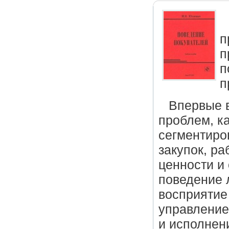
п
п
п
п
Впервые в
проблем, к
сегментиро
закупок, ра
ценности и
поведение 
восприятие
управление
и исполнен