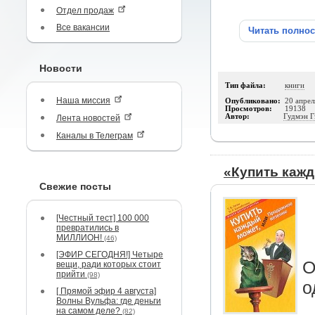
Отдел продаж
Все вакансии
Читать полно
Новости
Тип файла:
книги
Наша миссия
Опубликовано:
20 апрел
Просмотров:
19138
Автор:
Гудмэн Г
Лента новостей
Каналы в Телеграм
«Купить кажд
Свежие посты
[Честный тест] 100 000
превратились в
МИЛЛИОН!
(46)
[ЭФИР СЕГОДНЯ!] Четыре
О
вещи, ради которых стоит
прийти
(98)
о
[ Прямой эфир 4 августа]
Волны Вульфа: где деньги
на самом деле?
(82)