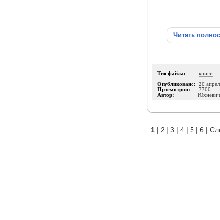
Читать полно
Тип файла:
книги
Опубликовано:
20 апрел
Просмотров:
7700
Автор:
Юхневич
1
|
2
|
3
|
4
|
5
|
6
|
Сл