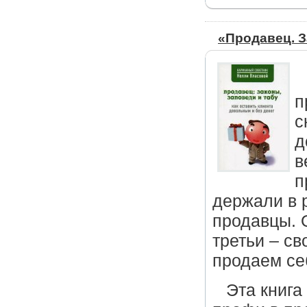
«Продавец. З
п
с
д
в
п
держали в р
продавцы. 
третьи – с
продаем се
Эта книга