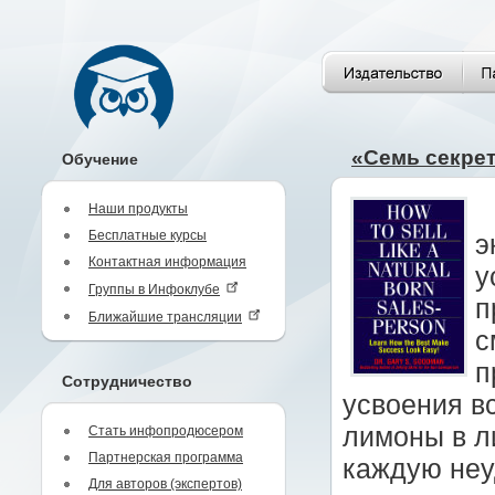
«Семь секре
Обучение
Наши продукты
Бесплатные курсы
э
Контактная информация
у
Группы в Инфоклубе
п
Ближайшие трансляции
с
п
Сотрудничество
усвоения в
лимоны в л
Стать инфопродюсером
Партнерская программа
каждую неу
Для авторов (экспертов)