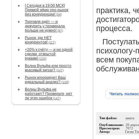
[ Сегодня в 19:00 МСК]
практика, 
Прямой эфир про рынок
без конкуренции!
(94)
достигаторо
Торговля идёт — и
дежурить у терминала
процесса.
больше не нужно!
(97)
Рынок, где НЕТ
Постулаты
конкурентов!
(117)
психологу-
+20% к счёту — и ни одной
сделки, открытой
всем покуп
руками!
(133)
Волна Вульфа или просто
обслуживан
красивый зигзаг?
(147)
Рынок игнорирует Ваш
идеальный анализ?
(149)
Волны Вульфа не
работают? Проверьте, нет
Читать полно
ли этих ошибок
(147)
Тип файла:
книги
Опубликовано:
20 апрел
Просмотров:
7072
Автор:
Гагин Т