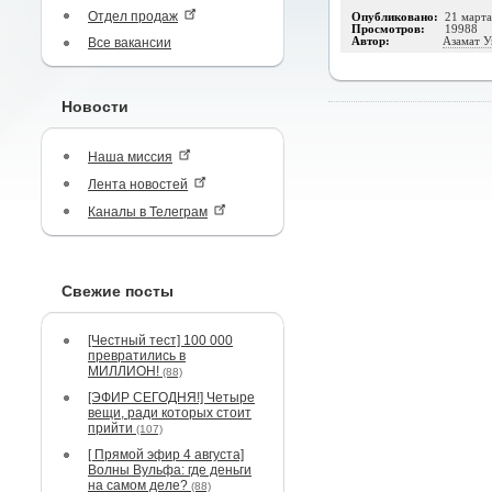
Отдел продаж
Опубликовано:
21 март
Просмотров:
19988
Все вакансии
Автор:
Азамат 
Новости
Наша миссия
Лента новостей
Каналы в Телеграм
Свежие посты
[Честный тест] 100 000
превратились в
МИЛЛИОН!
(88)
[ЭФИР СЕГОДНЯ!] Четыре
вещи, ради которых стоит
прийти
(107)
[ Прямой эфир 4 августа]
Волны Вульфа: где деньги
на самом деле?
(88)