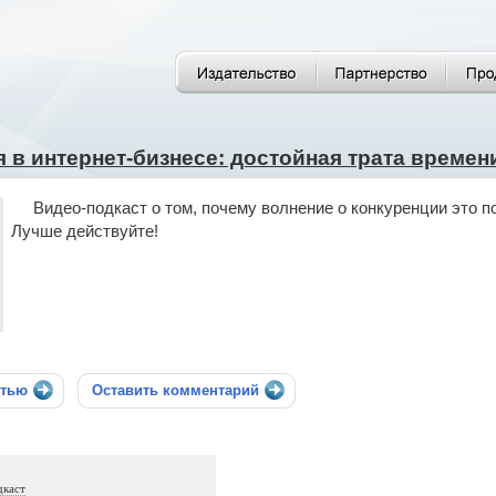
 в интернет-бизнесе: достойная трата време
Видео-подкаст о том, почему волнение о конкуренции это п
Лучше действуйте!
стью
Оставить комментарий
дкаст