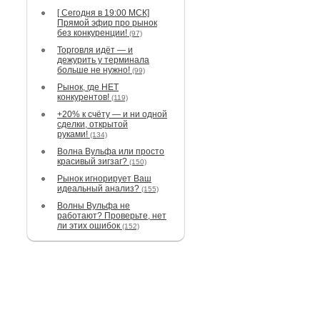
[ Сегодня в 19:00 МСК]
Прямой эфир про рынок
без конкуренции!
(97)
Торговля идёт — и
дежурить у терминала
больше не нужно!
(99)
Рынок, где НЕТ
конкурентов!
(119)
+20% к счёту — и ни одной
сделки, открытой
руками!
(134)
Волна Вульфа или просто
красивый зигзаг?
(150)
Рынок игнорирует Ваш
идеальный анализ?
(155)
Волны Вульфа не
работают? Проверьте, нет
ли этих ошибок
(152)