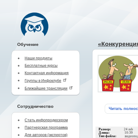
«Конкуренция
Обучение
Наши продукты
Бесплатные курсы
Контактная информация
Группы в Инфоклубе
Ближайшие трансляции
Сотрудничество
Читать полно
Стать инфопродюсером
Партнерская программа
Размер:
24 mb
Длина:
10:39
Для авторов (экспертов)
Тип файла:
видеопо