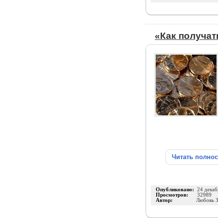
«Как получат
Читать полно
Опубликовано:
24 декаб
Просмотров:
32989
Автор:
Любовь З