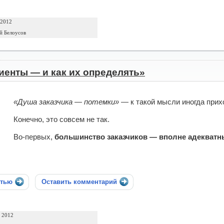
 2012
й Белоусов
енты — и как их определять»
«Душа заказчика — потемки»
— к такой мысли иногда прих
Конечно, это совсем не так.
Во-первых,
большинство заказчиков — вполне адекватн
стью
Оставить комментарий
а 2012