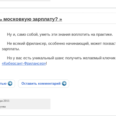
ь московкую зарплату? »
Ну и, само собой, уметь эти знания воплотить на практике.
Не всякий фрилансер, особенно начинающий, может похваст
зарплаты.
Но у вас есть уникальный шанс получить желаемый ключик
«Киберсант-Фрилансер»
!
стью
Оставить комментарий
ря 2011
уева