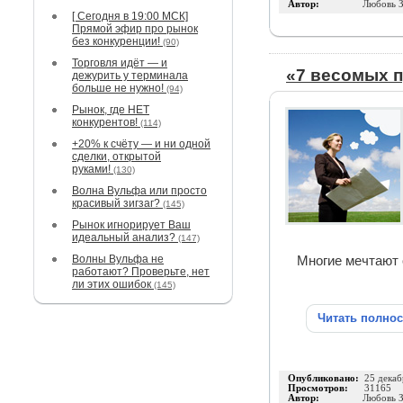
Автор:
Любовь З
[ Сегодня в 19:00 МСК]
Прямой эфир про рынок
без конкуренции!
(90)
Торговля идёт — и
«7 весомых п
дежурить у терминала
больше не нужно!
(94)
Рынок, где НЕТ
конкурентов!
(114)
+20% к счёту — и ни одной
сделки, открытой
руками!
(130)
Волна Вульфа или просто
красивый зигзаг?
(145)
Рынок игнорирует Ваш
идеальный анализ?
(147)
Волны Вульфа не
Многие мечтают о
работают? Проверьте, нет
ли этих ошибок
(145)
Читать полно
Опубликовано:
25 декаб
Просмотров:
31165
Автор:
Любовь З