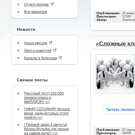
Отдел продаж
Все вакансии
Опубликовано:
16 июня
Просмотров:
32568
Автор:
Анатоли
Новости
«Сложные кли
Наша миссия
Лента новостей
Каналы в Телеграм
Свежие посты
[Честный тест] 100 000
превратились в
МИЛЛИОН!
(30)
[ЭФИР СЕГОДНЯ!] Четыре
Читать полно
вещи, ради которых стоит
прийти
(95)
[ Прямой эфир 4 августа]
Волны Вульфа: где деньги
Опубликовано:
03 март
на самом деле?
Просмотров:
30408
(79)