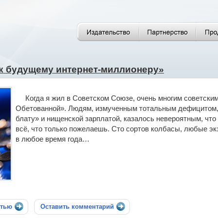
к будущему интернет-миллионеру»
Когда я жил в Советском Союзе, очень многим советски
Обетованной». Людям, измученным тотальным дефицитом, с
блату» и нищенской зарплатой, казалось невероятным, что г
всё, что только пожелаешь. Сто сортов колбасы, любые эк
в любое время года…
стью
Оставить комментарий